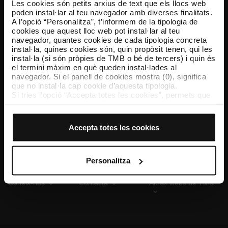
Les cookies són petits arxius de text que els llocs web
poden instal·lar al teu navegador amb diverses finalitats.
A l’opció “Personalitza”, t’informem de la tipologia de
cookies que aquest lloc web pot instal·lar al teu
TMB App
navegador, quantes cookies de cada tipologia concreta
Descarrega’t TMB App i compra els teus bitllets
instal·la, quines cookies són, quin propòsit tenen, qui les
instal·la (si són pròpies de TMB o bé de tercers) i quin és
el termini màxim en què queden instal·lades al
App Store
Google Play
navegador. Si el panell de cookies mostra (0), significa
que no instal·la cap cookie d’aquesta tipologia.
Si tries l’opció “Accepta totes les cookies”, permets que
totes aquestes cookies s’instal·lin al teu navegador.
El selector que es troba a la dreta de cada tipologia de
cookies permet indicar si vols que s’instal·lin o no les
Accepta totes les cookies
cookies d’aquella classe.
Un cop hagis marcat les teves preferències, has de fer
clic sobre “Selecciona i configura”. Així, s’instal·laran
només les cookies de la tipologia que hagis seleccionat
Personalitza
prèviament. Et suggerim que seleccionis les cookies de
personalització, perquè permeten recordar les teves
Coneix-nos
Contacta
Altres webs de TMB
opcions de navegació (com ara l’idioma) i milloren la teva
experiència d’usuari.
Les cookies necessàries són imprescindibles per al
funcionament del web i, per tant, si no les acceptes, no
pots començar a navegar-hi. Només pots consultar la