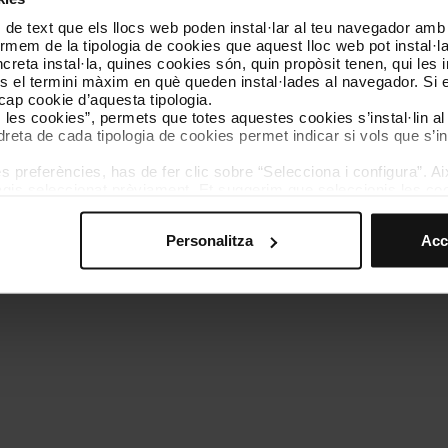
 de text que els llocs web poden instal·lar al teu navegador amb d
Coneix-nos
Contacta
nformem de la tipologia de cookies que aquest lloc web pot instal·
reta instal·la, quines cookies són, quin propòsit tenen, qui les i
és el termini màxim en què queden instal·lades al navegador. Si 
a cap cookie d’aquesta tipologia.
es les cookies”, permets que totes aquestes cookies s’instal·lin a
dreta de cada tipologia de cookies permet indicar si vols que s’in
 preferències, has de fer clic sobre “Selecciona i configura”. Aix
olítica de cookies
Gestor de cookies
Accessibilitat
Mapa web
We
agis seleccionat prèviament. Et suggerim que seleccionis les coo
teves opcions de navegació (com ara l’idioma) i milloren la teva
mprescindibles per al funcionament del web i, per tant, si no l
Personalitza
Acc
s pots consultar la nostra
Política de cookies
.
vegació en aquest web, pots modificar la teva selecció de cooki
menú de la part inferior del web.