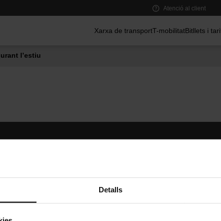
Atenció al client
Menú principal
Xarxa de transport
T-mobilitat
Bitllets i tar
urant l’estiu
Segueix-nos
TMB A
TMB a les xarxes socials
Descarr
A
Detalls
kies