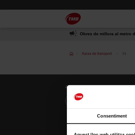
Saltar
Salta al contingut principal
al
contingut
Obres de millora al metro d
Xarxa de transport
34
Atenció al client
Resol els teus dubtes
Consentiment
Aquest lloc web utilitza coo