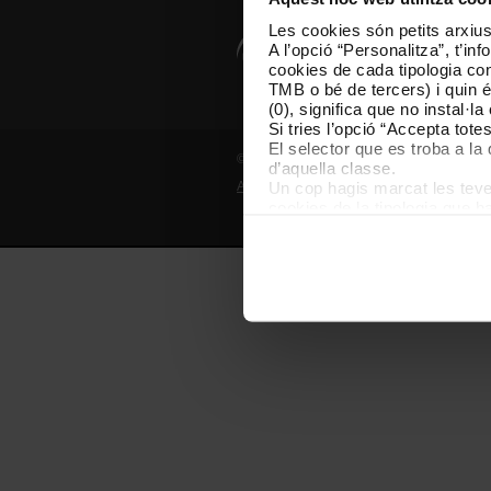
Les cookies són petits arxius
A l’opció “Personalitza”, t’i
cookies de cada tipologia conc
TMB o bé de tercers) i quin 
(0), significa que no instal·l
Si tries l’opció “Accepta tot
El selector que es troba a la 
© Grup TMB - Tots els drets reservats
d’aquella classe.
Un cop hagis marcat les teves
Avís legal
Política de privadesa
P
cookies de la tipologia que h
perquè permeten recordar les 
Les cookies necessàries són i
començar a navegar-hi. Nomé
En qualsevol moment de la na
de cookies”, que trobaràs al 