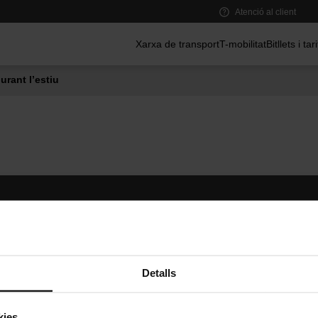
Atenció al client
Menú principal
Xarxa de transport
T-mobilitat
Bitllets i tar
urant l’estiu
Segueix-nos
TMB A
TMB a les xarxes socials
Descarr
A
Detalls
kies