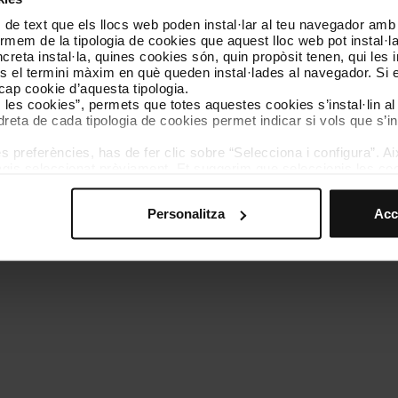
 de text que els llocs web poden instal·lar al teu navegador amb d
Coneix-nos
Contacta
nformem de la tipologia de cookies que aquest lloc web pot instal·
reta instal·la, quines cookies són, quin propòsit tenen, qui les i
és el termini màxim en què queden instal·lades al navegador. Si 
a cap cookie d’aquesta tipologia.
es les cookies”, permets que totes aquestes cookies s’instal·lin a
dreta de cada tipologia de cookies permet indicar si vols que s’in
 preferències, has de fer clic sobre “Selecciona i configura”. Aix
olítica de cookies
Gestor de cookies
Accessibilitat
Mapa web
We
agis seleccionat prèviament. Et suggerim que seleccionis les coo
teves opcions de navegació (com ara l’idioma) i milloren la teva
mprescindibles per al funcionament del web i, per tant, si no l
Personalitza
Acc
s pots consultar la nostra
Política de cookies
.
vegació en aquest web, pots modificar la teva selecció de cooki
menú de la part inferior del web.