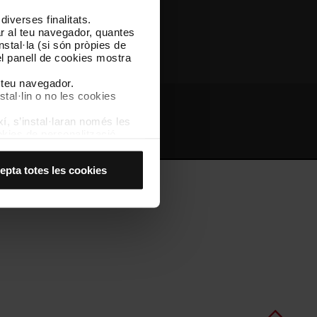
iverses finalitats.
Altres webs de TMB
lar al teu navegador, quantes
nstal·la (si són pròpies de
el panell de cookies mostra
l teu navegador.
stal·lin o no les cookies
í, s’instal·laran només les
bs d'interès
Intranet
kies de personalització,
 experiència d’usuari.
es acceptes, no pots
epta totes les cookies
es anant a l’opció “Gestor