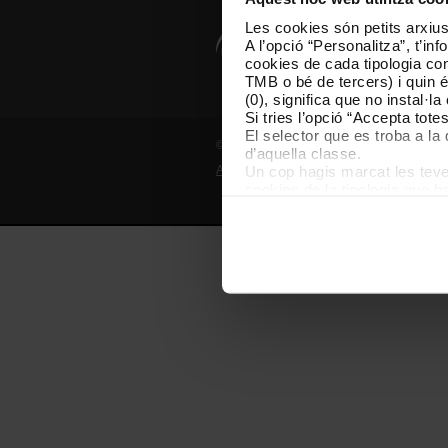
Les cookies són petits arxius
A l’opció “Personalitza”, t’i
cookies de cada tipologia conc
TMB o bé de tercers) i quin 
(0), significa que no instal·l
Si tries l’opció “Accepta tot
El selector que es troba a la 
© Grup TMB - Tots els drets reservats
d’aquella classe.
Un cop hagis marcat les teves
Avís legal
Política de privadesa
P
cookies de la tipologia que h
perquè permeten recordar les 
Les cookies necessàries són i
començar a navegar-hi. Nomé
En qualsevol moment de la na
de cookies”, que trobaràs al 