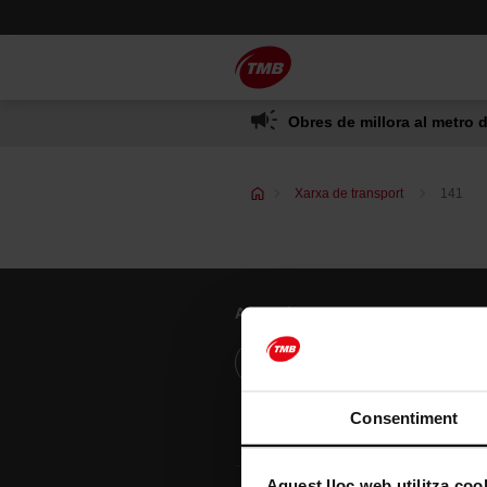
Saltar
Salta al contingut principal
al
contingut
Obres de millora al metro d
Xarxa de transport
141
Atenció al client
Resol els teus dubtes
Consentiment
Aquest lloc web utilitza coo