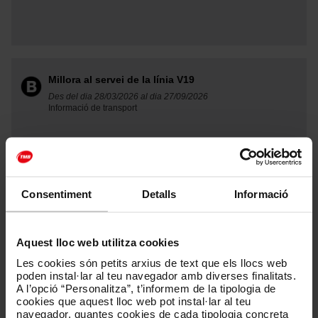
Millora al servei de la línia V19
Des del dia 28/03/2026 al dia 27/09/2026
Informació de transport
Consentiment
Detalls
Informació
Circuit Festival
Des del dia 01/08/2026 al dia 09/08/2026
Recomanacions de transport
Aquest lloc web utilitza cookies
Les cookies són petits arxius de text que els llocs web
poden instal·lar al teu navegador amb diverses finalitats.
A l’opció “Personalitza”, t’informem de la tipologia de
cookies que aquest lloc web pot instal·lar al teu
navegador, quantes cookies de cada tipologia concreta