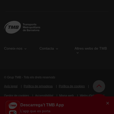
Coneix-nos
Contacta
Altres webs de TMB
© Grup TMB - Tots els drets reservats
Avís legal
Política de privadesa
Política de cookies
Gestor de cookies
Accessibilitat
Mapa web
Webs d'interès
×
Descarrega’t TMB App
Intranet
L’app que es porta