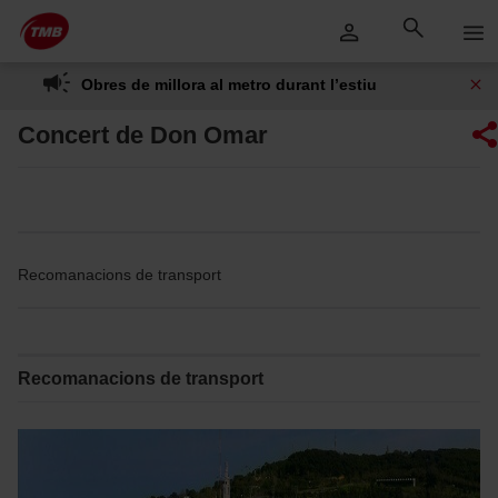
Saltar
Salta al contingut principal
al
contingut
Obres de millora al metro durant l’estiu
Concert de Don Omar
Recomanacions de transport
Recomanacions de transport