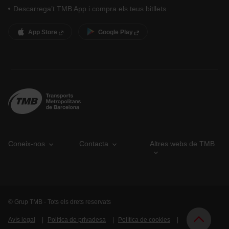
Descarrega’t TMB App i compra els teus bitllets
App Store
Google Play
Coneix-nos
Contacta
Altres webs de TMB
© Grup TMB - Tots els drets reservats
Avís legal
Política de privadesa
Política de cookies