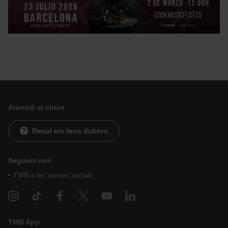
pots modificar la teva selecció de cookies anant a l’opció
“Gestor de cookies”, que trobaràs al menú de la part
inferior del web.
Atenció al client
Resol els teus dubtes
Segueix-nos
TMB a les xarxes socials
TMB App