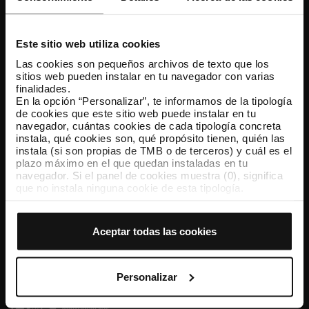
Atención al cliente
Resuelve tus dudas
Este sitio web utiliza cookies
Las cookies son pequeños archivos de texto que los
sitios web pueden instalar en tu navegador con varias
Síguenos
finalidades.
En la opción “Personalizar”, te informamos de la tipología
TMB en las redes sociales
de cookies que este sitio web puede instalar en tu
navegador, cuántas cookies de cada tipología concreta
instala, qué cookies son, qué propósito tienen, quién las
instala (si son propias de TMB o de terceros) y cuál es el
plazo máximo en el que quedan instaladas en tu
TMB App
navegador. Si el panel de cookies muestra (0), significa
Descárgate TMB App y compra tus billetes
que no instala ninguna cookie de esta tipología.
Si eliges la opción “Aceptar todas las cookies”, permites
que todas estas cookies se instalen en tu navegador.
App Store
Google Play
El selector que se encuentra a la derecha de cada
Aceptar todas las cookies
tipología de cookies permite indicar si quieres que se
instalen o no las cookies de esa clase.
Una vez que hayas marcado tus preferencias, debes
hacer clic en “Seleccionar y configurar”. Así se instalarán
Personalizar
solo las cookies de la tipología que hayas seleccionado
previamente. Te sugerimos que selecciones las cookies