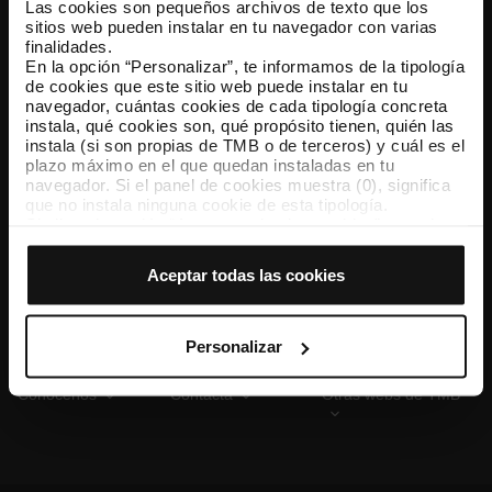
Las cookies son pequeños archivos de texto que los
sitios web pueden instalar en tu navegador con varias
finalidades.
En la opción “Personalizar”, te informamos de la tipología
TMB App
de cookies que este sitio web puede instalar en tu
Descárgate TMB App y compra tus billetes
navegador, cuántas cookies de cada tipología concreta
instala, qué cookies son, qué propósito tienen, quién las
instala (si son propias de TMB o de terceros) y cuál es el
App Store
Google Play
plazo máximo en el que quedan instaladas en tu
navegador. Si el panel de cookies muestra (0), significa
que no instala ninguna cookie de esta tipología.
Si eliges la opción “Aceptar todas las cookies”, permites
que todas estas cookies se instalen en tu navegador.
El selector que se encuentra a la derecha de cada
Aceptar todas las cookies
tipología de cookies permite indicar si quieres que se
instalen o no las cookies de esa clase.
Una vez que hayas marcado tus preferencias, debes
hacer clic en “Seleccionar y configurar”. Así se instalarán
Personalizar
solo las cookies de la tipología que hayas seleccionado
previamente. Te sugerimos que selecciones las cookies
Conócenos
Contacta
Otras webs de TMB
de personalización, porque permiten recordar tus
opciones de navegación (como el idioma) y mejoran tu
experiencia de usuario.
Las cookies necesarias son imprescindibles para el
funcionamiento de la web y, por tanto, si no las aceptas,