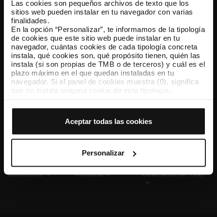
Las cookies son pequeños archivos de texto que los
sitios web pueden instalar en tu navegador con varias
finalidades.
En la opción “Personalizar”, te informamos de la tipología
TMB App
de cookies que este sitio web puede instalar en tu
Descárgate TMB App y compra tus billetes
navegador, cuántas cookies de cada tipología concreta
instala, qué cookies son, qué propósito tienen, quién las
instala (si son propias de TMB o de terceros) y cuál es el
App Store
Google Play
plazo máximo en el que quedan instaladas en tu
navegador. Si el panel de cookies muestra (0), significa
que no instala ninguna cookie de esta tipología.
Si eliges la opción “Aceptar todas las cookies”, permites
que todas estas cookies se instalen en tu navegador.
El selector que se encuentra a la derecha de cada
Aceptar todas las cookies
tipología de cookies permite indicar si quieres que se
instalen o no las cookies de esa clase.
Una vez que hayas marcado tus preferencias, debes
hacer clic en “Seleccionar y configurar”. Así se instalarán
Personalizar
solo las cookies de la tipología que hayas seleccionado
previamente. Te sugerimos que selecciones las cookies
Conócenos
Contacta
Otras webs de TMB
de personalización, porque permiten recordar tus
opciones de navegación (como el idioma) y mejoran tu
experiencia de usuario.
Las cookies necesarias son imprescindibles para el
funcionamiento de la web y, por tanto, si no las aceptas,