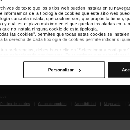
hivos de texto que los sitios web pueden instalar en tu navegad
Síguenos
TMB A
te informamos de la tipología de cookies que este sitio web pued
TMB en las redes sociales
Descár
ogía concreta instala, qué cookies son, qué propósito tienen, qui
) y cuál es el plazo máximo en el que quedan instaladas en tu n
a que no instala ninguna cookie de esta tipología.
A
todas las cookies”, permites que todas estas cookies se instalen
a la derecha de cada tipología de cookies permite indicar si quie
s preferencias, debes hacer clic en “Seleccionar y configurar”. 
hayas seleccionado previamente. Te sugerimos que selecciones 
iten recordar tus opciones de navegación (como el idioma) y me
Conócenos
Contacta
Personalizar
Ace
mprescindibles para el funcionamiento de la web y, por tanto, si
des consultar nuestra
Política de cookies
.
avegación en esta web, podrás modificar tu selección de cooki
ntrarás en el menú de la parte inferior de la web.
ados
Política de cookies
Gestor de cookies
Accesibilidad
Mapa web