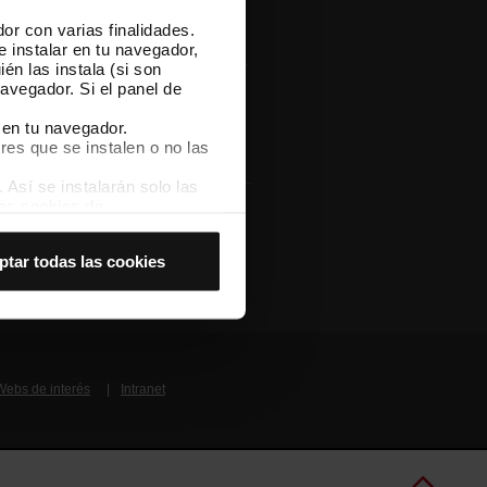
or con varias finalidades.
pp
e instalar en tu navegador,
gate TMB App y compra tus billetes
én las instala (si son
avegador. Si el panel de
pp Store
Google Play
 en tu navegador.
res que se instalen o no las
Así se instalarán solo las
las cookies de
joran tu experiencia de
Otras webs de TMB
ptar todas las cookies
 no las aceptas, no puedes
es seleccionando la opción
Webs de interés
Intranet