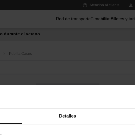
Atención al cliente
Menú principal
Red de transporte
T-mobilitat
Billetes y tar
o durante el verano
Pubilla Cases
Bus a demanda
Servicios de proximidad en las estaciones de metro
Detalles
s