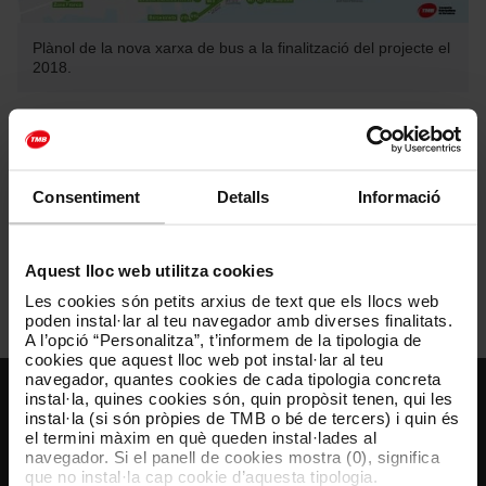
Plànol de la nova xarxa de bus a la finalització del projecte el
2018.
Mapes del servei vigent de la nova xarxa de bus i de la
xarxa de bus
Consentiment
Detalls
Informació
Plànol de la nova xarxa de bus
[PDF: 202 KB]
Aquest lloc web utilitza cookies
Plànol general de la xarxa de bus
[PDF: 5,075 KB]
Les cookies són petits arxius de text que els llocs web
poden instal·lar al teu navegador amb diverses finalitats.
A l’opció “Personalitza”, t’informem de la tipologia de
cookies que aquest lloc web pot instal·lar al teu
navegador, quantes cookies de cada tipologia concreta
instal·la, quines cookies són, quin propòsit tenen, qui les
Atenció al client
instal·la (si són pròpies de TMB o bé de tercers) i quin és
el termini màxim en què queden instal·lades al
navegador. Si el panell de cookies mostra (0), significa
Resol els teus dubtes
que no instal·la cap cookie d’aquesta tipologia.