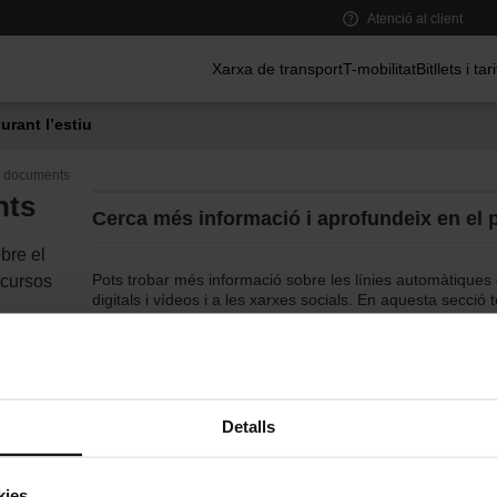
Atenció al client
Menú principal
Xarxa de transport
T-mobilitat
Bitllets i tar
urant l’estiu
i documents
nts
Cerca més informació i aprofundeix en el 
bre el
Pots trobar més informació sobre les línies automàtiques e
ecursos
digitals i vídeos i a les xarxes socials. En aquesta secció t
Selecció d'enllaços i documents
Detalls
Web Observatory of Automated Metros, cas Barcelon
Dossier "Metro automàtic, més seguretat i més eficàc
kies