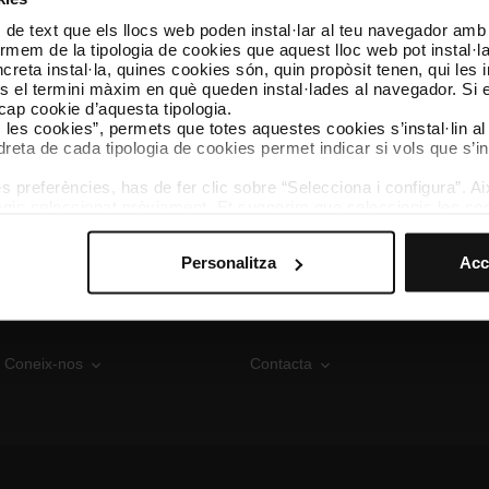
Vídeos sobre el metro automàtic al canal TMB a You
 de text que els llocs web poden instal·lar al teu navegador amb d
Articles sobre el metro automàtic a TMB Notícies
nformem de la tipologia de cookies que aquest lloc web pot instal·
reta instal·la, quines cookies són, quin propòsit tenen, qui les i
és el termini màxim en què queden instal·lades al navegador. Si 
a cap cookie d’aquesta tipologia.
es les cookies”, permets que totes aquestes cookies s’instal·lin a
Segueix-nos
TMB A
dreta de cada tipologia de cookies permet indicar si vols que s’in
TMB a les xarxes socials
Descarr
 preferències, has de fer clic sobre “Selecciona i configura”. Aix
agis seleccionat prèviament. Et suggerim que seleccionis les coo
A
teves opcions de navegació (com ara l’idioma) i milloren la teva
mprescindibles per al funcionament del web i, per tant, si no l
Personalitza
Acc
s pots consultar la nostra
Política de cookies
.
vegació en aquest web, pots modificar la teva selecció de cooki
menú de la part inferior del web.
Coneix-nos
Contacta