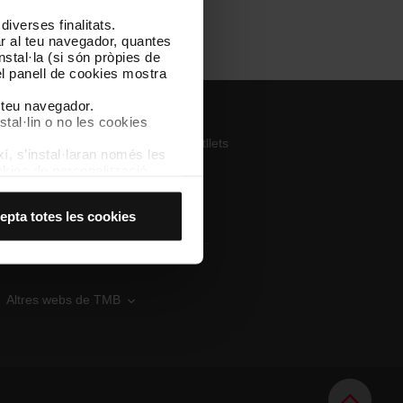
Tube
iverses finalitats.
lar al teu navegador, quantes
nstal·la (si són pròpies de
el panell de cookies mostra
l teu navegador.
pp
stal·lin o no les cookies
ega’t TMB App i compra els teus bitllets
í, s’instal·laran només les
kies de personalització,
pp Store
Google Play
 experiència d’usuari.
es acceptes, no pots
epta totes les cookies
es anant a l’opció “Gestor
Altres webs de TMB