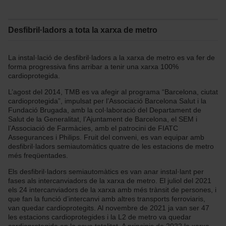
Desfibril·ladors a tota la xarxa de metro
La instal·lació de desfibril·ladors a la xarxa de metro es va fer de
forma progressiva fins arribar a tenir una xarxa 100%
cardioprotegida.
L’agost del 2014, TMB es va afegir al programa “Barcelona, ciutat
cardioprotegida”, impulsat per l’Associació Barcelona Salut i la
Fundació Brugada, amb la col·laboració del Departament de
Salut de la Generalitat, l’Ajuntament de Barcelona, el SEM i
l’Associació de Farmàcies, amb el patrocini de FIATC
Assegurances i Philips. Fruit del conveni, es van equipar amb
desfibril·ladors semiautomàtics quatre de les estacions de metro
més freqüentades.
Els desfibril·ladors semiautomàtics es van anar instal·lant per
fases als intercanviadors de la xarxa de metro. El juliol del 2021
els 24 intercanviadors de la xarxa amb més trànsit de persones, i
que fan la funció d’intercanvi amb altres transports ferroviaris,
van quedar cardioprotegits. Al novembre de 2021 ja van ser 47
les estacions cardioprotegides i la L2 de metro va quedar