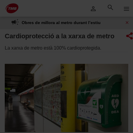
Saltar
Salta al contingut principal
al
contingut
Obres de millora al metro durant l’estiu
Cardioprotecció a la xarxa de metro
La xarxa de metro està 100% cardioprotegida.