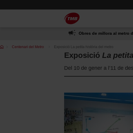
Saltar
Salta al contingut principal
al
contingut
Obres de millora al metro d
Et
Centenari del Metro
Exposició La petita història del metro
trobes
Exposició
La petit
a:
Del 10 de gener a l’11 de de