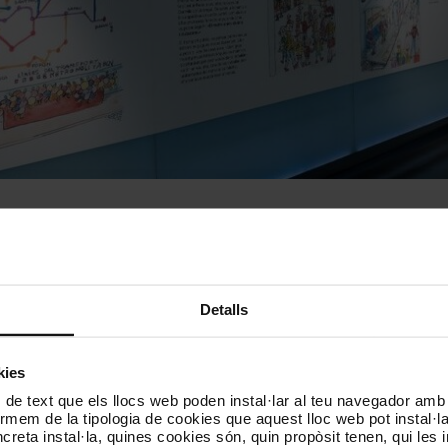
llibre
La petita història del metro
, un viatge de 100 anys a través del l
Venteo.
Detalls
història del mitjà de transport més emprat, eficient, sostenible i democr
kies
 de text que els llocs web poden instal·lar al teu navegador amb d
nformem de la tipologia de cookies que aquest lloc web pot instal·
reta instal·la, quines cookies són, quin propòsit tenen, qui les i