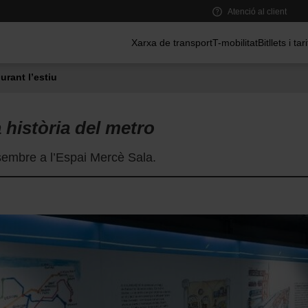
Atenció al client
Menú principal
Xarxa de transport
T-mobilitat
Bitllets i tar
urant l’estiu
a història del metro
sembre a l’Espai Mercè Sala.