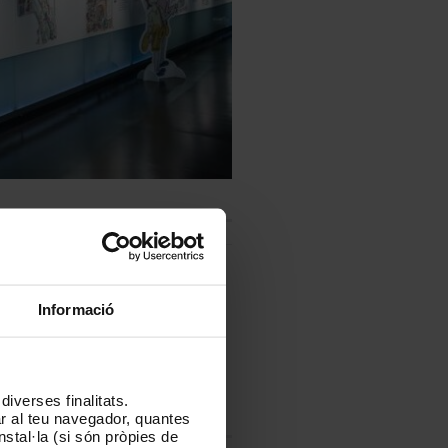
es magnífiques il·lustracions de
Informació
àtic que tenim a Barcelona i la
iverses finalitats.
lar al teu navegador, quantes
nstal·la (si són pròpies de