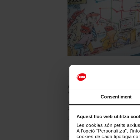
Aquesta exposició està basada en el 
Pilarín Bayés i els textos de Daniel 
Consentiment
La mostra apropa a petits i grans la 
primera corona metropolitana.
Aquest lloc web utilitza coo
Gaudiu del viatge!
Les cookies són petits arxius
A l’opció “Personalitza”, t’i
cookies de cada tipologia conc