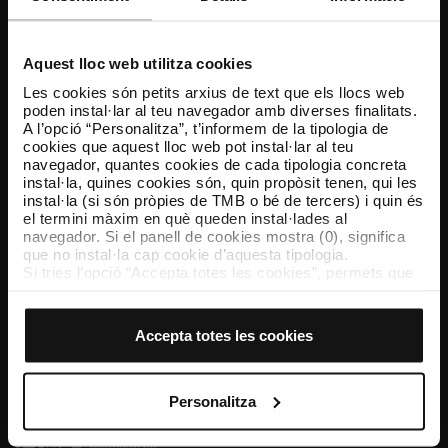
Atenció al client
Resol els teus dubtes
Aquest lloc web utilitza cookies
Les cookies són petits arxius de text que els llocs web
poden instal·lar al teu navegador amb diverses finalitats.
Segueix-nos
A l’opció “Personalitza”, t’informem de la tipologia de
cookies que aquest lloc web pot instal·lar al teu
TMB a les xarxes socials
navegador, quantes cookies de cada tipologia concreta
instal·la, quines cookies són, quin propòsit tenen, qui les
instal·la (si són pròpies de TMB o bé de tercers) i quin és
el termini màxim en què queden instal·lades al
navegador. Si el panell de cookies mostra (0), significa
TMB App
que no instal·la cap cookie d’aquesta tipologia.
Descarrega’t TMB App i compra els teus bitllets
Si tries l’opció “Accepta totes les cookies”, permets que
totes aquestes cookies s’instal·lin al teu navegador.
El selector que es troba a la dreta de cada tipologia de
App Store
Google Play
cookies permet indicar si vols que s’instal·lin o no les
Accepta totes les cookies
cookies d’aquella classe.
Un cop hagis marcat les teves preferències, has de fer
clic sobre “Selecciona i configura”. Així, s’instal·laran
només les cookies de la tipologia que hagis seleccionat
Personalitza
prèviament. Et suggerim que seleccionis les cookies de
personalització, perquè permeten recordar les teves