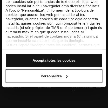
Les cookies són petits arxius de text que els llocs web
poden instal·lar al teu navegador amb diverses finalitats.
A l’opció “Personalitza”, t’informem de la tipologia de
cookies que aquest lloc web pot instal·lar al teu
TMB App
navegador, quantes cookies de cada tipologia concreta
Descarrega’t TMB App i compra els teus bitllets
instal·la, quines cookies són, quin propòsit tenen, qui les
instal·la (si són pròpies de TMB o bé de tercers) i quin és
el termini màxim en què queden instal·lades al
App Store
Google Play
navegador. Si el panell de cookies mostra (0), significa
que no instal·la cap cookie d’aquesta tipologia.
Si tries l’opció “Accepta totes les cookies”, permets que
totes aquestes cookies s’instal·lin al teu navegador.
El selector que es troba a la dreta de cada tipologia de
cookies permet indicar si vols que s’instal·lin o no les
Accepta totes les cookies
cookies d’aquella classe.
Un cop hagis marcat les teves preferències, has de fer
clic sobre “Selecciona i configura”. Així, s’instal·laran
només les cookies de la tipologia que hagis seleccionat
Personalitza
prèviament. Et suggerim que seleccionis les cookies de
personalització, perquè permeten recordar les teves
Coneix-nos
Contacta
Altres webs de TMB
opcions de navegació (com ara l’idioma) i milloren la teva
experiència d’usuari.
Les cookies necessàries són imprescindibles per al
funcionament del web i, per tant, si no les acceptes, no
pots començar a navegar-hi. Només pots consultar la