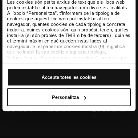
Les cookies són petits arxius de text que els llocs web
poden instal·lar al teu navegador amb diverses finalitats.
A l’opció “Personalitza”, t’informem de la tipologia de
cookies que aquest lloc web pot instal·lar al teu
TMB App
navegador, quantes cookies de cada tipologia concreta
Descarrega’t TMB App i compra els teus bitllets
instal·la, quines cookies són, quin propòsit tenen, qui les
instal·la (si són pròpies de TMB o bé de tercers) i quin és
el termini màxim en què queden instal·lades al
App Store
Google Play
navegador. Si el panell de cookies mostra (0), significa
que no instal·la cap cookie d’aquesta tipologia.
Si tries l’opció “Accepta totes les cookies”, permets que
totes aquestes cookies s’instal·lin al teu navegador.
El selector que es troba a la dreta de cada tipologia de
cookies permet indicar si vols que s’instal·lin o no les
Accepta totes les cookies
cookies d’aquella classe.
Un cop hagis marcat les teves preferències, has de fer
clic sobre “Selecciona i configura”. Així, s’instal·laran
només les cookies de la tipologia que hagis seleccionat
Personalitza
prèviament. Et suggerim que seleccionis les cookies de
personalització, perquè permeten recordar les teves
Coneix-nos
Contacta
Altres webs de TMB
opcions de navegació (com ara l’idioma) i milloren la teva
experiència d’usuari.
Les cookies necessàries són imprescindibles per al
funcionament del web i, per tant, si no les acceptes, no
pots començar a navegar-hi. Només pots consultar la