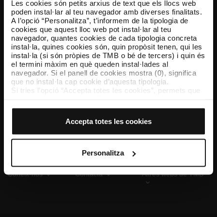
Les cookies són petits arxius de text que els llocs web
poden instal·lar al teu navegador amb diverses finalitats.
A l’opció “Personalitza”, t’informem de la tipologia de
cookies que aquest lloc web pot instal·lar al teu
TMB App
navegador, quantes cookies de cada tipologia concreta
Descarrega’t TMB App i compra els teus bitllets
instal·la, quines cookies són, quin propòsit tenen, qui les
instal·la (si són pròpies de TMB o bé de tercers) i quin és
el termini màxim en què queden instal·lades al
App Store
Google Play
navegador. Si el panell de cookies mostra (0), significa
que no instal·la cap cookie d’aquesta tipologia.
Si tries l’opció “Accepta totes les cookies”, permets que
totes aquestes cookies s’instal·lin al teu navegador.
El selector que es troba a la dreta de cada tipologia de
cookies permet indicar si vols que s’instal·lin o no les
Accepta totes les cookies
cookies d’aquella classe.
Un cop hagis marcat les teves preferències, has de fer
clic sobre “Selecciona i configura”. Així, s’instal·laran
només les cookies de la tipologia que hagis seleccionat
Personalitza
prèviament. Et suggerim que seleccionis les cookies de
personalització, perquè permeten recordar les teves
Coneix-nos
Contacta
Altres webs de TMB
opcions de navegació (com ara l’idioma) i milloren la teva
experiència d’usuari.
Les cookies necessàries són imprescindibles per al
funcionament del web i, per tant, si no les acceptes, no
pots començar a navegar-hi. Només pots consultar la