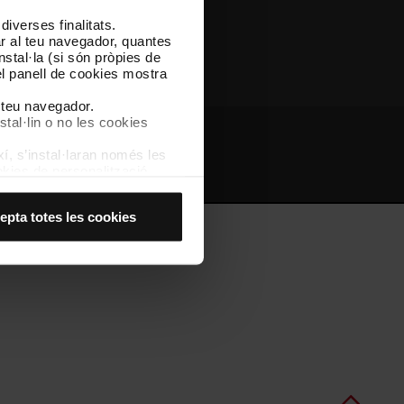
iverses finalitats.
Altres webs de TMB
lar al teu navegador, quantes
nstal·la (si són pròpies de
el panell de cookies mostra
l teu navegador.
stal·lin o no les cookies
í, s’instal·laran només les
bs d'interès
Intranet
kies de personalització,
 experiència d’usuari.
es acceptes, no pots
epta totes les cookies
es anant a l’opció “Gestor