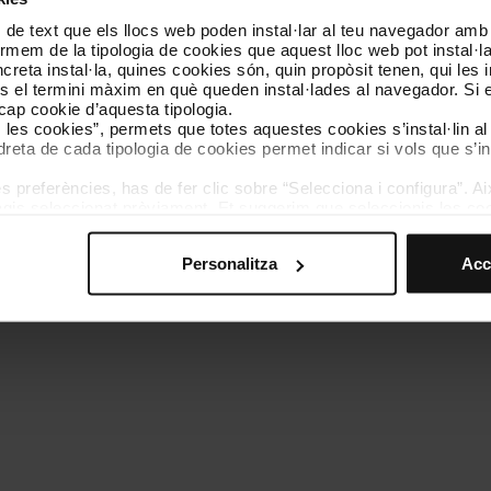
 de text que els llocs web poden instal·lar al teu navegador amb d
Coneix-nos
Contacta
nformem de la tipologia de cookies que aquest lloc web pot instal·
reta instal·la, quines cookies són, quin propòsit tenen, qui les i
és el termini màxim en què queden instal·lades al navegador. Si 
a cap cookie d’aquesta tipologia.
es les cookies”, permets que totes aquestes cookies s’instal·lin a
dreta de cada tipologia de cookies permet indicar si vols que s’in
 preferències, has de fer clic sobre “Selecciona i configura”. Aix
olítica de cookies
Gestor de cookies
Accessibilitat
Mapa web
We
agis seleccionat prèviament. Et suggerim que seleccionis les coo
teves opcions de navegació (com ara l’idioma) i milloren la teva
mprescindibles per al funcionament del web i, per tant, si no l
Personalitza
Acc
s pots consultar la nostra
Política de cookies
.
vegació en aquest web, pots modificar la teva selecció de cooki
menú de la part inferior del web.