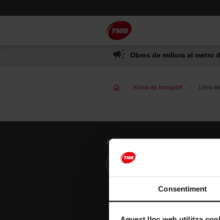
Saltar
Salta al contingut principal
al
contingut
Obres de millora al metro d
Xarxa de transport
Línia d
Atenció al client
Resol els teus dubtes
Consentiment
Aquest lloc web utilitza coo