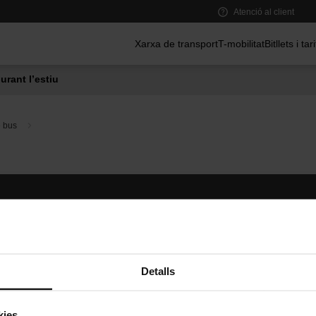
Atenció al client
Menú principal
Xarxa de transport
T-mobilitat
Bitllets i tar
urant l’estiu
e bus
Segueix-nos
TMB A
TMB a les xarxes socials
Descarr
A
Detalls
kies