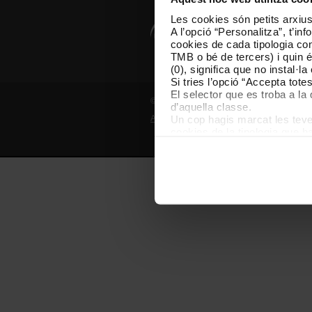
Les cookies són petits arxius
A l’opció “Personalitza”, t’i
cookies de cada tipologia conc
TMB o bé de tercers) i quin 
(0), significa que no instal·l
Si tries l’opció “Accepta tot
El selector que es troba a la 
© Grup TMB - Tots els drets reservats
d’aquella classe.
Un cop hagis marcat les teves
Avís legal
Política de privadesa
P
cookies de la tipologia que h
perquè permeten recordar les 
Les cookies necessàries són i
començar a navegar-hi. Nomé
En qualsevol moment de la na
de cookies”, que trobaràs al 