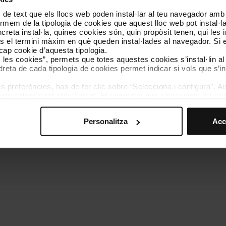
 de text que els llocs web poden instal·lar al teu navegador amb d
Coneix-nos
Contacta
nformem de la tipologia de cookies que aquest lloc web pot instal·
reta instal·la, quines cookies són, quin propòsit tenen, qui les i
és el termini màxim en què queden instal·lades al navegador. Si 
a cap cookie d’aquesta tipologia.
es les cookies”, permets que totes aquestes cookies s’instal·lin a
dreta de cada tipologia de cookies permet indicar si vols que s’in
 preferències, has de fer clic sobre “Selecciona i configura”. Aix
olítica de cookies
Gestor de cookies
Accessibilitat
Mapa web
We
agis seleccionat prèviament. Et suggerim que seleccionis les coo
teves opcions de navegació (com ara l’idioma) i milloren la teva
mprescindibles per al funcionament del web i, per tant, si no l
Personalitza
Acc
s pots consultar la nostra
Política de cookies
.
vegació en aquest web, pots modificar la teva selecció de cooki
menú de la part inferior del web.