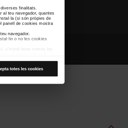
iverses finalitats.
Altres webs de TMB
lar al teu navegador, quantes
nstal·la (si són pròpies de
el panell de cookies mostra
l teu navegador.
stal·lin o no les cookies
í, s’instal·laran només les
bs d'interès
Intranet
kies de personalització,
 experiència d’usuari.
es acceptes, no pots
epta totes les cookies
es anant a l’opció “Gestor