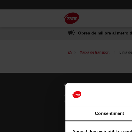
Saltar
Salta al contingut principal
al
contingut
Obres de millora al metro d
Xarxa de transport
Línia d
Atenció al client
Resol els teus dubtes
Consentiment
Aquest lloc web utilitza coo