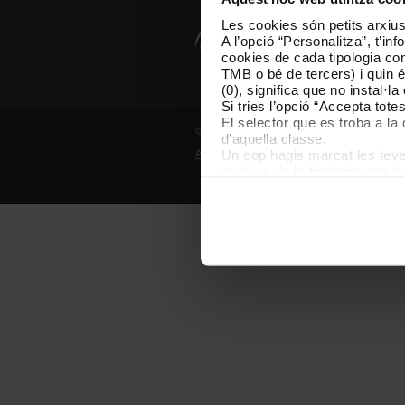
Les cookies són petits arxius
A l’opció “Personalitza”, t’i
cookies de cada tipologia conc
TMB o bé de tercers) i quin 
(0), significa que no instal·l
Si tries l’opció “Accepta tot
El selector que es troba a la 
© Grup TMB - Tots els drets reservats
d’aquella classe.
Un cop hagis marcat les teves
Avís legal
Política de privadesa
P
cookies de la tipologia que h
perquè permeten recordar les 
Les cookies necessàries són i
començar a navegar-hi. Nomé
En qualsevol moment de la na
de cookies”, que trobaràs al 