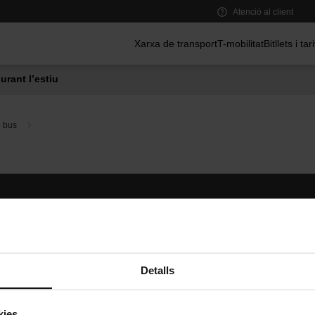
Atenció al client
Menú principal
Xarxa de transport
T-mobilitat
Bitllets i tar
urant l’estiu
e bus
Segueix-nos
TMB A
TMB a les xarxes socials
Descarr
A
Detalls
kies