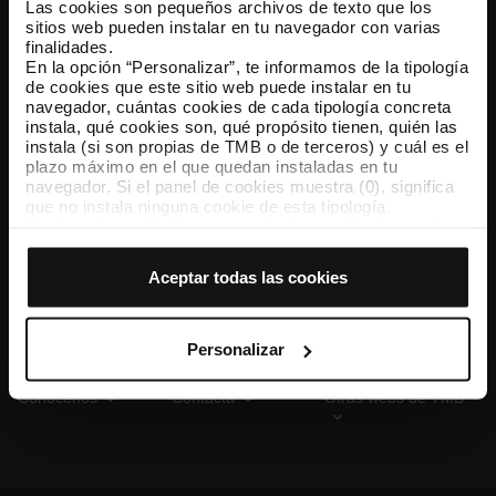
Las cookies son pequeños archivos de texto que los
sitios web pueden instalar en tu navegador con varias
finalidades.
En la opción “Personalizar”, te informamos de la tipología
TMB App
de cookies que este sitio web puede instalar en tu
Descárgate TMB App y compra tus billetes
navegador, cuántas cookies de cada tipología concreta
instala, qué cookies son, qué propósito tienen, quién las
instala (si son propias de TMB o de terceros) y cuál es el
App Store
Google Play
plazo máximo en el que quedan instaladas en tu
navegador. Si el panel de cookies muestra (0), significa
que no instala ninguna cookie de esta tipología.
Si eliges la opción “Aceptar todas las cookies”, permites
que todas estas cookies se instalen en tu navegador.
El selector que se encuentra a la derecha de cada
Aceptar todas las cookies
tipología de cookies permite indicar si quieres que se
instalen o no las cookies de esa clase.
Una vez que hayas marcado tus preferencias, debes
hacer clic en “Seleccionar y configurar”. Así se instalarán
Personalizar
solo las cookies de la tipología que hayas seleccionado
previamente. Te sugerimos que selecciones las cookies
Conócenos
Contacta
Otras webs de TMB
de personalización, porque permiten recordar tus
opciones de navegación (como el idioma) y mejoran tu
experiencia de usuario.
Las cookies necesarias son imprescindibles para el
funcionamiento de la web y, por tanto, si no las aceptas,