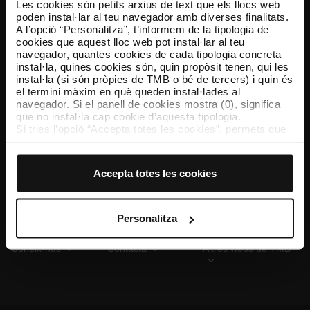
Les cookies són petits arxius de text que els llocs web
poden instal·lar al teu navegador amb diverses finalitats.
A l’opció “Personalitza”, t’informem de la tipologia de
cookies que aquest lloc web pot instal·lar al teu
TMB App
navegador, quantes cookies de cada tipologia concreta
Descarrega’t TMB App i compra els teus bitllets
instal·la, quines cookies són, quin propòsit tenen, qui les
instal·la (si són pròpies de TMB o bé de tercers) i quin és
el termini màxim en què queden instal·lades al
App Store
Google Play
navegador. Si el panell de cookies mostra (0), significa
que no instal·la cap cookie d’aquesta tipologia.
Si tries l’opció “Accepta totes les cookies”, permets que
totes aquestes cookies s’instal·lin al teu navegador.
El selector que es troba a la dreta de cada tipologia de
cookies permet indicar si vols que s’instal·lin o no les
Accepta totes les cookies
cookies d’aquella classe.
Un cop hagis marcat les teves preferències, has de fer
clic sobre “Selecciona i configura”. Així, s’instal·laran
només les cookies de la tipologia que hagis seleccionat
Personalitza
prèviament. Et suggerim que seleccionis les cookies de
personalització, perquè permeten recordar les teves
Coneix-nos
Contacta
Altres webs de TMB
opcions de navegació (com ara l’idioma) i milloren la teva
experiència d’usuari.
Les cookies necessàries són imprescindibles per al
funcionament del web i, per tant, si no les acceptes, no
pots començar a navegar-hi. Només pots consultar la