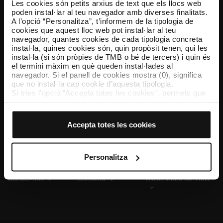
Les cookies són petits arxius de text que els llocs web
poden instal·lar al teu navegador amb diverses finalitats.
A l’opció “Personalitza”, t’informem de la tipologia de
cookies que aquest lloc web pot instal·lar al teu
TMB App
navegador, quantes cookies de cada tipologia concreta
Descarrega’t TMB App i compra els teus bitllets
instal·la, quines cookies són, quin propòsit tenen, qui les
instal·la (si són pròpies de TMB o bé de tercers) i quin és
el termini màxim en què queden instal·lades al
App Store
Google Play
navegador. Si el panell de cookies mostra (0), significa
que no instal·la cap cookie d’aquesta tipologia.
Si tries l’opció “Accepta totes les cookies”, permets que
totes aquestes cookies s’instal·lin al teu navegador.
El selector que es troba a la dreta de cada tipologia de
cookies permet indicar si vols que s’instal·lin o no les
Accepta totes les cookies
cookies d’aquella classe.
Un cop hagis marcat les teves preferències, has de fer
clic sobre “Selecciona i configura”. Així, s’instal·laran
només les cookies de la tipologia que hagis seleccionat
Personalitza
prèviament. Et suggerim que seleccionis les cookies de
personalització, perquè permeten recordar les teves
Coneix-nos
Contacta
Altres webs de TMB
opcions de navegació (com ara l’idioma) i milloren la teva
experiència d’usuari.
Les cookies necessàries són imprescindibles per al
funcionament del web i, per tant, si no les acceptes, no
pots començar a navegar-hi. Només pots consultar la