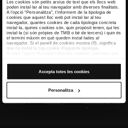
Les cookies són petits arxius de text que els llocs web
poden instal·lar al teu navegador amb diverses finalitats.
A l’opció “Personalitza”, t’informem de la tipologia de
cookies que aquest lloc web pot instal·lar al teu
TMB App
navegador, quantes cookies de cada tipologia concreta
Descarrega’t TMB App i compra els teus bitllets
instal·la, quines cookies són, quin propòsit tenen, qui les
instal·la (si són pròpies de TMB o bé de tercers) i quin és
el termini màxim en què queden instal·lades al
App Store
Google Play
navegador. Si el panell de cookies mostra (0), significa
que no instal·la cap cookie d’aquesta tipologia.
Si tries l’opció “Accepta totes les cookies”, permets que
totes aquestes cookies s’instal·lin al teu navegador.
El selector que es troba a la dreta de cada tipologia de
cookies permet indicar si vols que s’instal·lin o no les
Accepta totes les cookies
cookies d’aquella classe.
Un cop hagis marcat les teves preferències, has de fer
clic sobre “Selecciona i configura”. Així, s’instal·laran
només les cookies de la tipologia que hagis seleccionat
Personalitza
prèviament. Et suggerim que seleccionis les cookies de
personalització, perquè permeten recordar les teves
Coneix-nos
Contacta
Altres webs de TMB
opcions de navegació (com ara l’idioma) i milloren la teva
experiència d’usuari.
Les cookies necessàries són imprescindibles per al
funcionament del web i, per tant, si no les acceptes, no
pots començar a navegar-hi. Només pots consultar la