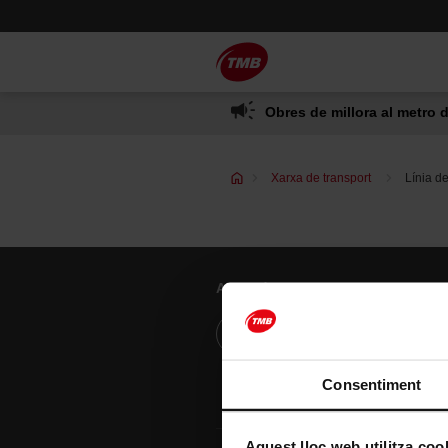
Saltar
Salta al contingut principal
al
contingut
Obres de millora al metro d
Xarxa de transport
Línia d
Atenció al client
Resol els teus dubtes
Consentiment
Aquest lloc web utilitza coo