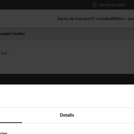
Atenció al client
Menú principal
Xarxa de transport
T-mobilitat
Bitllets i tar
urant l’estiu
e bus
Segueix-nos
TMB A
TMB a les xarxes socials
Descarr
A
Detalls
kies