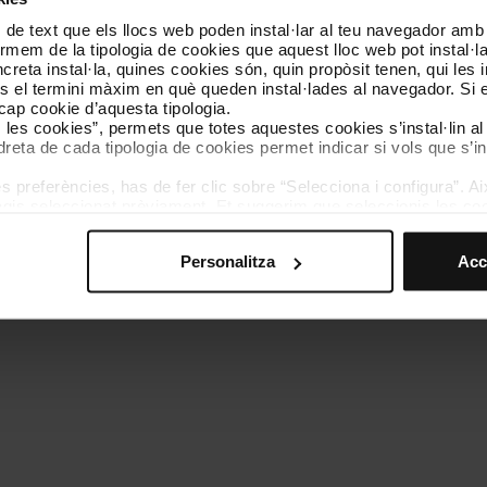
 de text que els llocs web poden instal·lar al teu navegador amb d
Coneix-nos
Contacta
nformem de la tipologia de cookies que aquest lloc web pot instal·
reta instal·la, quines cookies són, quin propòsit tenen, qui les i
és el termini màxim en què queden instal·lades al navegador. Si 
a cap cookie d’aquesta tipologia.
es les cookies”, permets que totes aquestes cookies s’instal·lin a
dreta de cada tipologia de cookies permet indicar si vols que s’in
 preferències, has de fer clic sobre “Selecciona i configura”. Aix
olítica de cookies
Gestor de cookies
Accessibilitat
Mapa web
We
agis seleccionat prèviament. Et suggerim que seleccionis les coo
teves opcions de navegació (com ara l’idioma) i milloren la teva
mprescindibles per al funcionament del web i, per tant, si no l
Personalitza
Acc
s pots consultar la nostra
Política de cookies
.
vegació en aquest web, pots modificar la teva selecció de cooki
menú de la part inferior del web.