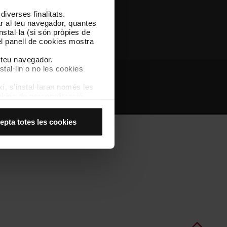
iverses finalitats.
Altres webs de TMB
lar al teu navegador, quantes
nstal·la (si són pròpies de
el panell de cookies mostra
l teu navegador.
stal·lin o no les cookies
í, s’instal·laran només les
bs d'interès
Intranet
kies de personalització,
 experiència d’usuari.
es acceptes, no pots
epta totes les cookies
es anant a l’opció “Gestor