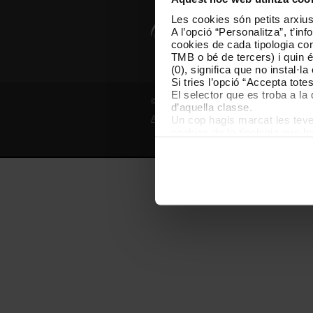
Les cookies són petits arxius
A l’opció “Personalitza”, t’i
cookies de cada tipologia conc
TMB o bé de tercers) i quin 
(0), significa que no instal·l
Si tries l’opció “Accepta tot
El selector que es troba a la 
© Grup TMB - Tots els drets reservats
d’aquella classe.
Un cop hagis marcat les teves
Avís legal
Política de privadesa
P
cookies de la tipologia que h
perquè permeten recordar les 
Les cookies necessàries són i
començar a navegar-hi. Nomé
En qualsevol moment de la na
de cookies”, que trobaràs al 