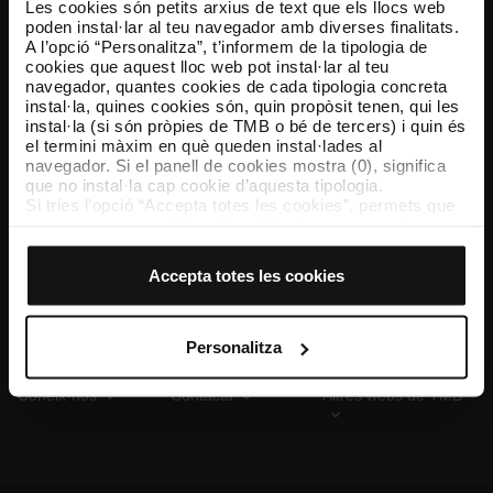
Les cookies són petits arxius de text que els llocs web
poden instal·lar al teu navegador amb diverses finalitats.
A l’opció “Personalitza”, t’informem de la tipologia de
cookies que aquest lloc web pot instal·lar al teu
TMB App
navegador, quantes cookies de cada tipologia concreta
Descarrega’t TMB App i compra els teus bitllets
instal·la, quines cookies són, quin propòsit tenen, qui les
instal·la (si són pròpies de TMB o bé de tercers) i quin és
el termini màxim en què queden instal·lades al
App Store
Google Play
navegador. Si el panell de cookies mostra (0), significa
que no instal·la cap cookie d’aquesta tipologia.
Si tries l’opció “Accepta totes les cookies”, permets que
totes aquestes cookies s’instal·lin al teu navegador.
El selector que es troba a la dreta de cada tipologia de
cookies permet indicar si vols que s’instal·lin o no les
Accepta totes les cookies
cookies d’aquella classe.
Un cop hagis marcat les teves preferències, has de fer
clic sobre “Selecciona i configura”. Així, s’instal·laran
només les cookies de la tipologia que hagis seleccionat
Personalitza
prèviament. Et suggerim que seleccionis les cookies de
personalització, perquè permeten recordar les teves
Coneix-nos
Contacta
Altres webs de TMB
opcions de navegació (com ara l’idioma) i milloren la teva
experiència d’usuari.
Les cookies necessàries són imprescindibles per al
funcionament del web i, per tant, si no les acceptes, no
pots començar a navegar-hi. Només pots consultar la