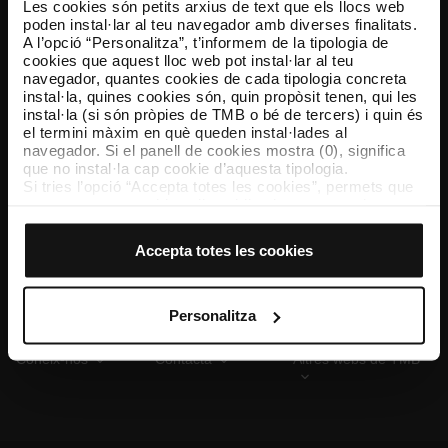
Les cookies són petits arxius de text que els llocs web
poden instal·lar al teu navegador amb diverses finalitats.
A l’opció “Personalitza”, t’informem de la tipologia de
cookies que aquest lloc web pot instal·lar al teu
TMB App
navegador, quantes cookies de cada tipologia concreta
Descarrega’t TMB App i compra els teus bitllets
instal·la, quines cookies són, quin propòsit tenen, qui les
instal·la (si són pròpies de TMB o bé de tercers) i quin és
el termini màxim en què queden instal·lades al
App Store
Google Play
navegador. Si el panell de cookies mostra (0), significa
que no instal·la cap cookie d’aquesta tipologia.
Si tries l’opció “Accepta totes les cookies”, permets que
totes aquestes cookies s’instal·lin al teu navegador.
El selector que es troba a la dreta de cada tipologia de
cookies permet indicar si vols que s’instal·lin o no les
Accepta totes les cookies
cookies d’aquella classe.
Un cop hagis marcat les teves preferències, has de fer
clic sobre “Selecciona i configura”. Així, s’instal·laran
només les cookies de la tipologia que hagis seleccionat
Personalitza
prèviament. Et suggerim que seleccionis les cookies de
personalització, perquè permeten recordar les teves
Coneix-nos
Contacta
Altres webs de TMB
opcions de navegació (com ara l’idioma) i milloren la teva
experiència d’usuari.
Les cookies necessàries són imprescindibles per al
funcionament del web i, per tant, si no les acceptes, no
pots començar a navegar-hi. Només pots consultar la