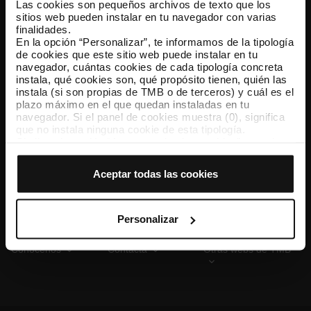
Las cookies son pequeños archivos de texto que los
sitios web pueden instalar en tu navegador con varias
finalidades.
En la opción “Personalizar”, te informamos de la tipología
TMB App
de cookies que este sitio web puede instalar en tu
Descárgate TMB App y compra tus billetes
navegador, cuántas cookies de cada tipología concreta
instala, qué cookies son, qué propósito tienen, quién las
instala (si son propias de TMB o de terceros) y cuál es el
App Store
Google Play
plazo máximo en el que quedan instaladas en tu
navegador. Si el panel de cookies muestra (0), significa
que no instala ninguna cookie de esta tipología.
Si eliges la opción “Aceptar todas las cookies”, permites
que todas estas cookies se instalen en tu navegador.
El selector que se encuentra a la derecha de cada
Aceptar todas las cookies
tipología de cookies permite indicar si quieres que se
instalen o no las cookies de esa clase.
Una vez que hayas marcado tus preferencias, debes
hacer clic en “Seleccionar y configurar”. Así se instalarán
Personalizar
solo las cookies de la tipología que hayas seleccionado
previamente. Te sugerimos que selecciones las cookies
Conócenos
Contacta
Otras webs de TMB
de personalización, porque permiten recordar tus
opciones de navegación (como el idioma) y mejoran tu
experiencia de usuario.
Las cookies necesarias son imprescindibles para el
funcionamiento de la web y, por tanto, si no las aceptas,