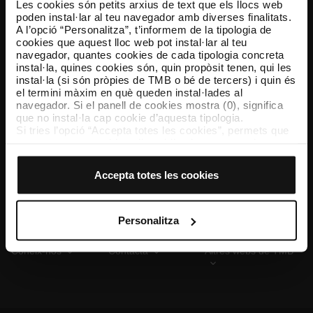
Les cookies són petits arxius de text que els llocs web
poden instal·lar al teu navegador amb diverses finalitats.
A l’opció “Personalitza”, t’informem de la tipologia de
cookies que aquest lloc web pot instal·lar al teu
TMB App
navegador, quantes cookies de cada tipologia concreta
Descarrega’t TMB App i compra els teus bitllets
instal·la, quines cookies són, quin propòsit tenen, qui les
instal·la (si són pròpies de TMB o bé de tercers) i quin és
el termini màxim en què queden instal·lades al
App Store
Google Play
navegador. Si el panell de cookies mostra (0), significa
que no instal·la cap cookie d’aquesta tipologia.
Si tries l’opció “Accepta totes les cookies”, permets que
totes aquestes cookies s’instal·lin al teu navegador.
El selector que es troba a la dreta de cada tipologia de
cookies permet indicar si vols que s’instal·lin o no les
Accepta totes les cookies
cookies d’aquella classe.
Un cop hagis marcat les teves preferències, has de fer
clic sobre “Selecciona i configura”. Així, s’instal·laran
només les cookies de la tipologia que hagis seleccionat
Personalitza
prèviament. Et suggerim que seleccionis les cookies de
personalització, perquè permeten recordar les teves
Coneix-nos
Contacta
Altres webs de TMB
opcions de navegació (com ara l’idioma) i milloren la teva
experiència d’usuari.
Les cookies necessàries són imprescindibles per al
funcionament del web i, per tant, si no les acceptes, no
pots començar a navegar-hi. Només pots consultar la