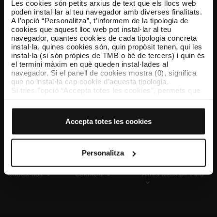
Les cookies són petits arxius de text que els llocs web
poden instal·lar al teu navegador amb diverses finalitats.
A l’opció “Personalitza”, t’informem de la tipologia de
cookies que aquest lloc web pot instal·lar al teu
TMB App
navegador, quantes cookies de cada tipologia concreta
Descarrega’t TMB App i compra els teus bitllets
instal·la, quines cookies són, quin propòsit tenen, qui les
instal·la (si són pròpies de TMB o bé de tercers) i quin és
el termini màxim en què queden instal·lades al
App Store
Google Play
navegador. Si el panell de cookies mostra (0), significa
que no instal·la cap cookie d’aquesta tipologia.
Si tries l’opció “Accepta totes les cookies”, permets que
totes aquestes cookies s’instal·lin al teu navegador.
El selector que es troba a la dreta de cada tipologia de
cookies permet indicar si vols que s’instal·lin o no les
Accepta totes les cookies
cookies d’aquella classe.
Un cop hagis marcat les teves preferències, has de fer
clic sobre “Selecciona i configura”. Així, s’instal·laran
només les cookies de la tipologia que hagis seleccionat
Personalitza
prèviament. Et suggerim que seleccionis les cookies de
personalització, perquè permeten recordar les teves
Coneix-nos
Contacta
Altres webs de TMB
opcions de navegació (com ara l’idioma) i milloren la teva
experiència d’usuari.
Les cookies necessàries són imprescindibles per al
funcionament del web i, per tant, si no les acceptes, no
pots començar a navegar-hi. Només pots consultar la