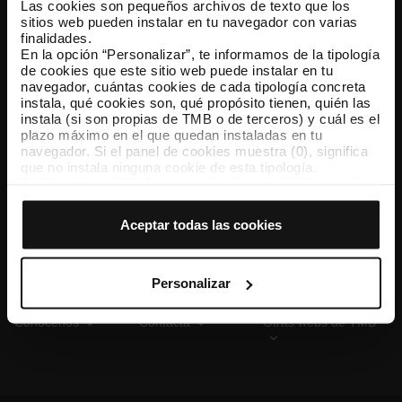
Las cookies son pequeños archivos de texto que los
sitios web pueden instalar en tu navegador con varias
finalidades.
En la opción “Personalizar”, te informamos de la tipología
TMB App
de cookies que este sitio web puede instalar en tu
Descárgate TMB App y compra tus billetes
navegador, cuántas cookies de cada tipología concreta
instala, qué cookies son, qué propósito tienen, quién las
instala (si son propias de TMB o de terceros) y cuál es el
App Store
Google Play
plazo máximo en el que quedan instaladas en tu
navegador. Si el panel de cookies muestra (0), significa
que no instala ninguna cookie de esta tipología.
Si eliges la opción “Aceptar todas las cookies”, permites
que todas estas cookies se instalen en tu navegador.
El selector que se encuentra a la derecha de cada
Aceptar todas las cookies
tipología de cookies permite indicar si quieres que se
instalen o no las cookies de esa clase.
Una vez que hayas marcado tus preferencias, debes
hacer clic en “Seleccionar y configurar”. Así se instalarán
Personalizar
solo las cookies de la tipología que hayas seleccionado
previamente. Te sugerimos que selecciones las cookies
Conócenos
Contacta
Otras webs de TMB
de personalización, porque permiten recordar tus
opciones de navegación (como el idioma) y mejoran tu
experiencia de usuario.
Las cookies necesarias son imprescindibles para el
funcionamiento de la web y, por tanto, si no las aceptas,