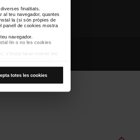
iverses finalitats.
Altres webs de TMB
lar al teu navegador, quantes
nstal·la (si són pròpies de
el panell de cookies mostra
l teu navegador.
stal·lin o no les cookies
í, s’instal·laran només les
bs d'interès
Intranet
kies de personalització,
 experiència d’usuari.
es acceptes, no pots
epta totes les cookies
es anant a l’opció “Gestor