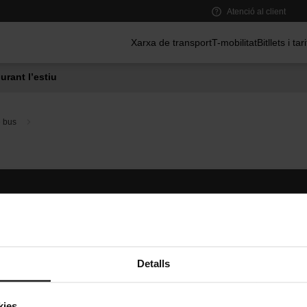
Atenció al client
Menú principal
Xarxa de transport
T-mobilitat
Bitllets i tar
urant l’estiu
e bus
Segueix-nos
TMB A
TMB a les xarxes socials
Descarr
A
Detalls
kies