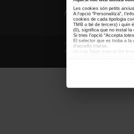
Les cookies són petits arxius
A l’opció “Personalitza”, t’i
cookies de cada tipologia conc
TMB o bé de tercers) i quin 
(0), significa que no instal·l
Si tries l’opció “Accepta tot
El selector que es troba a la 
© Grup TMB - Tots els drets reservats
d’aquella classe.
Un cop hagis marcat les teves
Avís legal
Política de privadesa
P
cookies de la tipologia que h
perquè permeten recordar les 
Les cookies necessàries són i
començar a navegar-hi. Nomé
En qualsevol moment de la na
de cookies”, que trobaràs al 