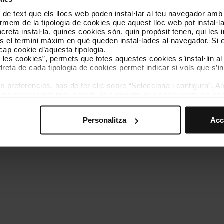
 de text que els llocs web poden instal·lar al teu navegador amb d
Coneix-nos
Contacta
nformem de la tipologia de cookies que aquest lloc web pot instal·
reta instal·la, quines cookies són, quin propòsit tenen, qui les i
és el termini màxim en què queden instal·lades al navegador. Si 
a cap cookie d’aquesta tipologia.
es les cookies”, permets que totes aquestes cookies s’instal·lin a
dreta de cada tipologia de cookies permet indicar si vols que s’in
 preferències, has de fer clic sobre “Selecciona i configura”. Aix
olítica de cookies
Gestor de cookies
Accessibilitat
Mapa web
We
agis seleccionat prèviament. Et suggerim que seleccionis les coo
teves opcions de navegació (com ara l’idioma) i milloren la teva
mprescindibles per al funcionament del web i, per tant, si no l
Personalitza
Acc
s pots consultar la nostra
Política de cookies
.
vegació en aquest web, pots modificar la teva selecció de cooki
menú de la part inferior del web.