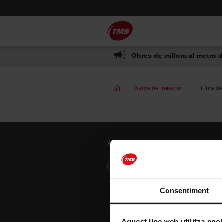
Saltar
Salta al contingut principal
al
contingut
Obres de millora al metro d
Xarxa de transport
Línia d
Atenció al client
Resol els teus dubtes
Consentiment
Aquest lloc web utilitza coo