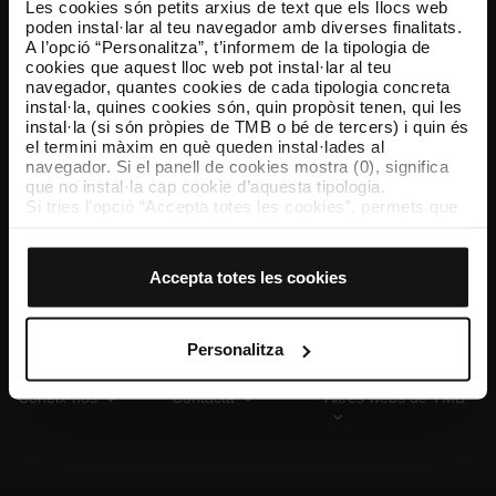
Les cookies són petits arxius de text que els llocs web
poden instal·lar al teu navegador amb diverses finalitats.
A l’opció “Personalitza”, t’informem de la tipologia de
cookies que aquest lloc web pot instal·lar al teu
TMB App
navegador, quantes cookies de cada tipologia concreta
Descarrega’t TMB App i compra els teus bitllets
instal·la, quines cookies són, quin propòsit tenen, qui les
instal·la (si són pròpies de TMB o bé de tercers) i quin és
el termini màxim en què queden instal·lades al
App Store
Google Play
navegador. Si el panell de cookies mostra (0), significa
que no instal·la cap cookie d’aquesta tipologia.
Si tries l’opció “Accepta totes les cookies”, permets que
totes aquestes cookies s’instal·lin al teu navegador.
El selector que es troba a la dreta de cada tipologia de
cookies permet indicar si vols que s’instal·lin o no les
Accepta totes les cookies
cookies d’aquella classe.
Un cop hagis marcat les teves preferències, has de fer
clic sobre “Selecciona i configura”. Així, s’instal·laran
només les cookies de la tipologia que hagis seleccionat
Personalitza
prèviament. Et suggerim que seleccionis les cookies de
personalització, perquè permeten recordar les teves
Coneix-nos
Contacta
Altres webs de TMB
opcions de navegació (com ara l’idioma) i milloren la teva
experiència d’usuari.
Les cookies necessàries són imprescindibles per al
funcionament del web i, per tant, si no les acceptes, no
pots començar a navegar-hi. Només pots consultar la