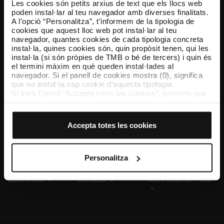
Les cookies són petits arxius de text que els llocs web
poden instal·lar al teu navegador amb diverses finalitats.
A l’opció “Personalitza”, t’informem de la tipologia de
cookies que aquest lloc web pot instal·lar al teu
TMB App
navegador, quantes cookies de cada tipologia concreta
Descarrega’t TMB App i compra els teus bitllets
instal·la, quines cookies són, quin propòsit tenen, qui les
instal·la (si són pròpies de TMB o bé de tercers) i quin és
el termini màxim en què queden instal·lades al
App Store
Google Play
navegador. Si el panell de cookies mostra (0), significa
que no instal·la cap cookie d’aquesta tipologia.
Si tries l’opció “Accepta totes les cookies”, permets que
totes aquestes cookies s’instal·lin al teu navegador.
El selector que es troba a la dreta de cada tipologia de
cookies permet indicar si vols que s’instal·lin o no les
Accepta totes les cookies
cookies d’aquella classe.
Un cop hagis marcat les teves preferències, has de fer
clic sobre “Selecciona i configura”. Així, s’instal·laran
només les cookies de la tipologia que hagis seleccionat
Personalitza
prèviament. Et suggerim que seleccionis les cookies de
personalització, perquè permeten recordar les teves
Coneix-nos
Contacta
Altres webs de TMB
opcions de navegació (com ara l’idioma) i milloren la teva
experiència d’usuari.
Les cookies necessàries són imprescindibles per al
funcionament del web i, per tant, si no les acceptes, no
pots començar a navegar-hi. Només pots consultar la