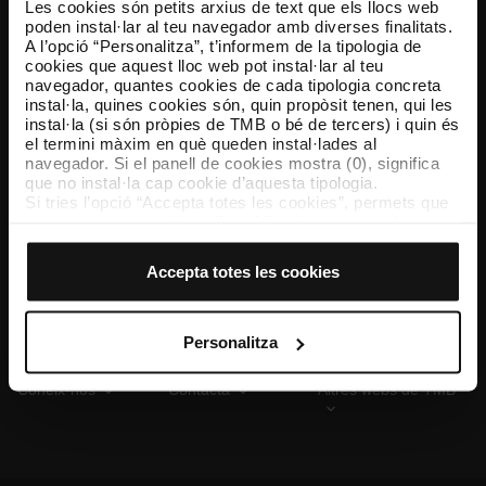
Les cookies són petits arxius de text que els llocs web
poden instal·lar al teu navegador amb diverses finalitats.
A l’opció “Personalitza”, t’informem de la tipologia de
cookies que aquest lloc web pot instal·lar al teu
TMB App
navegador, quantes cookies de cada tipologia concreta
Descarrega’t TMB App i compra els teus bitllets
instal·la, quines cookies són, quin propòsit tenen, qui les
instal·la (si són pròpies de TMB o bé de tercers) i quin és
el termini màxim en què queden instal·lades al
App Store
Google Play
navegador. Si el panell de cookies mostra (0), significa
que no instal·la cap cookie d’aquesta tipologia.
Si tries l’opció “Accepta totes les cookies”, permets que
totes aquestes cookies s’instal·lin al teu navegador.
El selector que es troba a la dreta de cada tipologia de
cookies permet indicar si vols que s’instal·lin o no les
Accepta totes les cookies
cookies d’aquella classe.
Un cop hagis marcat les teves preferències, has de fer
clic sobre “Selecciona i configura”. Així, s’instal·laran
només les cookies de la tipologia que hagis seleccionat
Personalitza
prèviament. Et suggerim que seleccionis les cookies de
personalització, perquè permeten recordar les teves
Coneix-nos
Contacta
Altres webs de TMB
opcions de navegació (com ara l’idioma) i milloren la teva
experiència d’usuari.
Les cookies necessàries són imprescindibles per al
funcionament del web i, per tant, si no les acceptes, no
pots començar a navegar-hi. Només pots consultar la