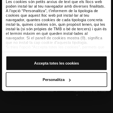
Les cookies són petits arxius de text que els llocs web
poden instal·lar al teu navegador amb diverses finalitats.
A l’opció “Personalitza”, t’informem de la tipologia de
cookies que aquest lloc web pot instal·lar al teu
TMB App
navegador, quantes cookies de cada tipologia concreta
Descarrega’t TMB App i compra els teus bitllets
instal·la, quines cookies són, quin propòsit tenen, qui les
instal·la (si són pròpies de TMB o bé de tercers) i quin és
el termini màxim en què queden instal·lades al
App Store
Google Play
navegador. Si el panell de cookies mostra (0), significa
que no instal·la cap cookie d’aquesta tipologia.
Si tries l’opció “Accepta totes les cookies”, permets que
totes aquestes cookies s’instal·lin al teu navegador.
El selector que es troba a la dreta de cada tipologia de
cookies permet indicar si vols que s’instal·lin o no les
Accepta totes les cookies
cookies d’aquella classe.
Un cop hagis marcat les teves preferències, has de fer
clic sobre “Selecciona i configura”. Així, s’instal·laran
només les cookies de la tipologia que hagis seleccionat
Personalitza
prèviament. Et suggerim que seleccionis les cookies de
personalització, perquè permeten recordar les teves
Coneix-nos
Contacta
Altres webs de TMB
opcions de navegació (com ara l’idioma) i milloren la teva
experiència d’usuari.
Les cookies necessàries són imprescindibles per al
funcionament del web i, per tant, si no les acceptes, no
pots començar a navegar-hi. Només pots consultar la