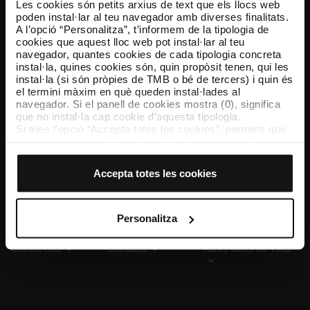
Les cookies són petits arxius de text que els llocs web
poden instal·lar al teu navegador amb diverses finalitats.
A l’opció “Personalitza”, t’informem de la tipologia de
cookies que aquest lloc web pot instal·lar al teu
TMB App
navegador, quantes cookies de cada tipologia concreta
Descarrega’t TMB App i compra els teus bitllets
instal·la, quines cookies són, quin propòsit tenen, qui les
instal·la (si són pròpies de TMB o bé de tercers) i quin és
el termini màxim en què queden instal·lades al
App Store
Google Play
navegador. Si el panell de cookies mostra (0), significa
que no instal·la cap cookie d’aquesta tipologia.
Si tries l’opció “Accepta totes les cookies”, permets que
totes aquestes cookies s’instal·lin al teu navegador.
El selector que es troba a la dreta de cada tipologia de
cookies permet indicar si vols que s’instal·lin o no les
Accepta totes les cookies
cookies d’aquella classe.
Un cop hagis marcat les teves preferències, has de fer
clic sobre “Selecciona i configura”. Així, s’instal·laran
només les cookies de la tipologia que hagis seleccionat
Personalitza
prèviament. Et suggerim que seleccionis les cookies de
personalització, perquè permeten recordar les teves
Coneix-nos
Contacta
Altres webs de TMB
opcions de navegació (com ara l’idioma) i milloren la teva
experiència d’usuari.
Les cookies necessàries són imprescindibles per al
funcionament del web i, per tant, si no les acceptes, no
pots començar a navegar-hi. Només pots consultar la