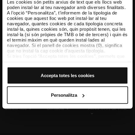
Les cookies són petits arxius de text que els llocs web
poden instal·lar al teu navegador amb diverses finalitats.
A l’opció “Personalitza”, t’informem de la tipologia de
cookies que aquest lloc web pot instal·lar al teu
TMB App
navegador, quantes cookies de cada tipologia concreta
Descarrega’t TMB App i compra els teus bitllets
instal·la, quines cookies són, quin propòsit tenen, qui les
instal·la (si són pròpies de TMB o bé de tercers) i quin és
el termini màxim en què queden instal·lades al
App Store
Google Play
navegador. Si el panell de cookies mostra (0), significa
que no instal·la cap cookie d’aquesta tipologia.
Si tries l’opció “Accepta totes les cookies”, permets que
totes aquestes cookies s’instal·lin al teu navegador.
El selector que es troba a la dreta de cada tipologia de
cookies permet indicar si vols que s’instal·lin o no les
Accepta totes les cookies
cookies d’aquella classe.
Un cop hagis marcat les teves preferències, has de fer
clic sobre “Selecciona i configura”. Així, s’instal·laran
només les cookies de la tipologia que hagis seleccionat
Personalitza
prèviament. Et suggerim que seleccionis les cookies de
personalització, perquè permeten recordar les teves
Coneix-nos
Contacta
Altres webs de TMB
opcions de navegació (com ara l’idioma) i milloren la teva
experiència d’usuari.
Les cookies necessàries són imprescindibles per al
funcionament del web i, per tant, si no les acceptes, no
pots començar a navegar-hi. Només pots consultar la