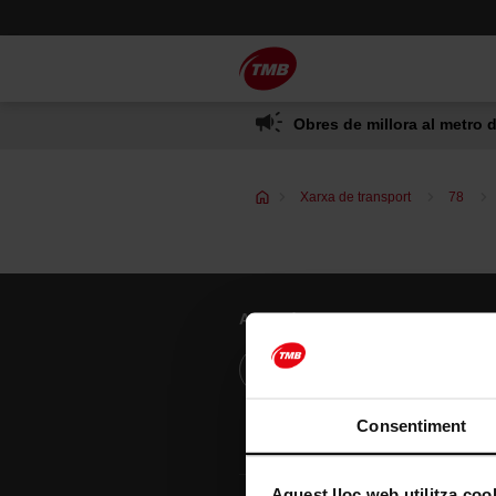
Saltar
Salta al contingut principal
al
contingut
Obres de millora al metro d
Xarxa de transport
78
Atenció al client
Resol els teus dubtes
Consentiment
Aquest lloc web utilitza coo