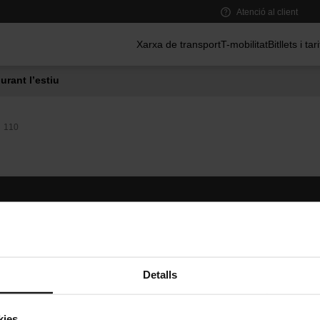
Atenció al client
Menú principal
Xarxa de transport
T-mobilitat
Bitllets i tar
urant l’estiu
110
Segueix-nos
TMB A
TMB a les xarxes socials
Descarr
A
Detalls
kies