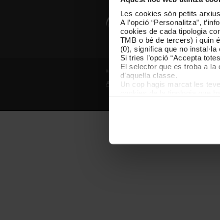
Les cookies són petits arxius
A l’opció “Personalitza”, t’i
cookies de cada tipologia conc
TMB o bé de tercers) i quin 
(0), significa que no instal·l
Si tries l’opció “Accepta tot
El selector que es troba a la 
© Grup TMB - Tots els drets reservats
d’aquella classe.
Un cop hagis marcat les teves
Avís legal
Política de privadesa
P
cookies de la tipologia que h
perquè permeten recordar les 
Les cookies necessàries són i
començar a navegar-hi. Nomé
En qualsevol moment de la na
de cookies”, que trobaràs al 