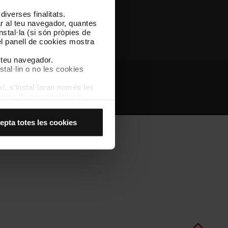
iverses finalitats.
Altres webs de TMB
lar al teu navegador, quantes
nstal·la (si són pròpies de
el panell de cookies mostra
l teu navegador.
stal·lin o no les cookies
í, s’instal·laran només les
bs d'interès
Intranet
kies de personalització,
 experiència d’usuari.
es acceptes, no pots
epta totes les cookies
es anant a l’opció “Gestor