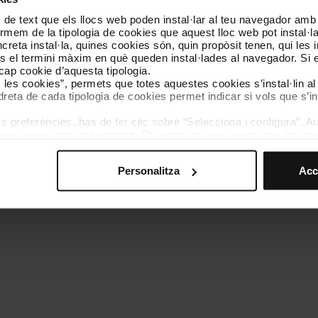
 de text que els llocs web poden instal·lar al teu navegador amb d
Coneix-nos
Contacta
nformem de la tipologia de cookies que aquest lloc web pot instal·
reta instal·la, quines cookies són, quin propòsit tenen, qui les i
és el termini màxim en què queden instal·lades al navegador. Si 
a cap cookie d’aquesta tipologia.
es les cookies”, permets que totes aquestes cookies s’instal·lin a
dreta de cada tipologia de cookies permet indicar si vols que s’in
 preferències, has de fer clic sobre “Selecciona i configura”. Aix
olítica de cookies
Gestor de cookies
Accessibilitat
Mapa web
We
agis seleccionat prèviament. Et suggerim que seleccionis les coo
teves opcions de navegació (com ara l’idioma) i milloren la teva
mprescindibles per al funcionament del web i, per tant, si no l
Personalitza
Acc
s pots consultar la nostra
Política de cookies
.
vegació en aquest web, pots modificar la teva selecció de cooki
menú de la part inferior del web.