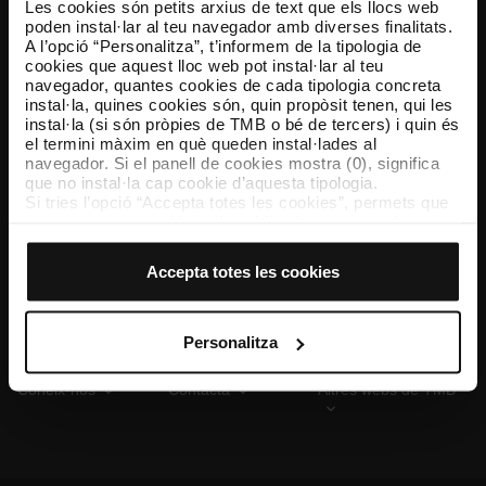
Les cookies són petits arxius de text que els llocs web
poden instal·lar al teu navegador amb diverses finalitats.
A l’opció “Personalitza”, t’informem de la tipologia de
cookies que aquest lloc web pot instal·lar al teu
TMB App
navegador, quantes cookies de cada tipologia concreta
Descarrega’t TMB App i compra els teus bitllets
instal·la, quines cookies són, quin propòsit tenen, qui les
instal·la (si són pròpies de TMB o bé de tercers) i quin és
el termini màxim en què queden instal·lades al
App Store
Google Play
navegador. Si el panell de cookies mostra (0), significa
que no instal·la cap cookie d’aquesta tipologia.
Si tries l’opció “Accepta totes les cookies”, permets que
totes aquestes cookies s’instal·lin al teu navegador.
El selector que es troba a la dreta de cada tipologia de
cookies permet indicar si vols que s’instal·lin o no les
Accepta totes les cookies
cookies d’aquella classe.
Un cop hagis marcat les teves preferències, has de fer
clic sobre “Selecciona i configura”. Així, s’instal·laran
només les cookies de la tipologia que hagis seleccionat
Personalitza
prèviament. Et suggerim que seleccionis les cookies de
personalització, perquè permeten recordar les teves
Coneix-nos
Contacta
Altres webs de TMB
opcions de navegació (com ara l’idioma) i milloren la teva
experiència d’usuari.
Les cookies necessàries són imprescindibles per al
funcionament del web i, per tant, si no les acceptes, no
pots començar a navegar-hi. Només pots consultar la