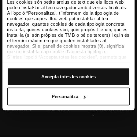
Les cookies són petits arxius de text que els llocs web
poden instal·lar al teu navegador amb diverses finalitats.
A l’opció “Personalitza”, t’informem de la tipologia de
cookies que aquest lloc web pot instal·lar al teu
TMB App
navegador, quantes cookies de cada tipologia concreta
Descarrega’t TMB App i compra els teus bitllets
instal·la, quines cookies són, quin propòsit tenen, qui les
instal·la (si són pròpies de TMB o bé de tercers) i quin és
el termini màxim en què queden instal·lades al
App Store
Google Play
navegador. Si el panell de cookies mostra (0), significa
que no instal·la cap cookie d’aquesta tipologia.
Si tries l’opció “Accepta totes les cookies”, permets que
totes aquestes cookies s’instal·lin al teu navegador.
El selector que es troba a la dreta de cada tipologia de
cookies permet indicar si vols que s’instal·lin o no les
Accepta totes les cookies
cookies d’aquella classe.
Un cop hagis marcat les teves preferències, has de fer
clic sobre “Selecciona i configura”. Així, s’instal·laran
només les cookies de la tipologia que hagis seleccionat
Personalitza
prèviament. Et suggerim que seleccionis les cookies de
personalització, perquè permeten recordar les teves
Coneix-nos
Contacta
Altres webs de TMB
opcions de navegació (com ara l’idioma) i milloren la teva
experiència d’usuari.
Les cookies necessàries són imprescindibles per al
funcionament del web i, per tant, si no les acceptes, no
pots començar a navegar-hi. Només pots consultar la