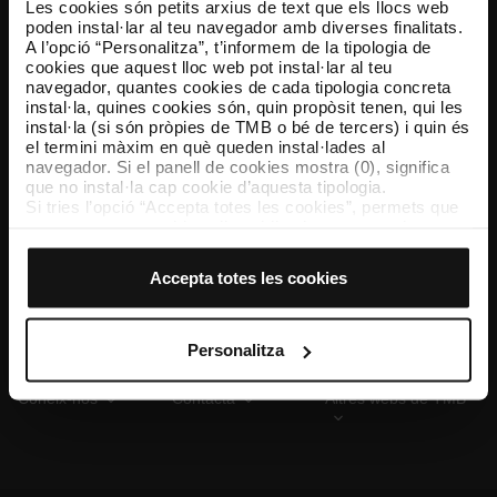
Les cookies són petits arxius de text que els llocs web
poden instal·lar al teu navegador amb diverses finalitats.
A l’opció “Personalitza”, t’informem de la tipologia de
cookies que aquest lloc web pot instal·lar al teu
TMB App
navegador, quantes cookies de cada tipologia concreta
Descarrega’t TMB App i compra els teus bitllets
instal·la, quines cookies són, quin propòsit tenen, qui les
instal·la (si són pròpies de TMB o bé de tercers) i quin és
el termini màxim en què queden instal·lades al
App Store
Google Play
navegador. Si el panell de cookies mostra (0), significa
que no instal·la cap cookie d’aquesta tipologia.
Si tries l’opció “Accepta totes les cookies”, permets que
totes aquestes cookies s’instal·lin al teu navegador.
El selector que es troba a la dreta de cada tipologia de
cookies permet indicar si vols que s’instal·lin o no les
Accepta totes les cookies
cookies d’aquella classe.
Un cop hagis marcat les teves preferències, has de fer
clic sobre “Selecciona i configura”. Així, s’instal·laran
només les cookies de la tipologia que hagis seleccionat
Personalitza
prèviament. Et suggerim que seleccionis les cookies de
personalització, perquè permeten recordar les teves
Coneix-nos
Contacta
Altres webs de TMB
opcions de navegació (com ara l’idioma) i milloren la teva
experiència d’usuari.
Les cookies necessàries són imprescindibles per al
funcionament del web i, per tant, si no les acceptes, no
pots començar a navegar-hi. Només pots consultar la