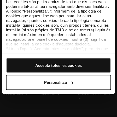
Les cookies són petits arxius de text que els llocs web
poden instal·lar al teu navegador amb diverses finalitats.
A l’opció “Personalitza”, t’informem de la tipologia de
cookies que aquest lloc web pot instal·lar al teu
TMB App
navegador, quantes cookies de cada tipologia concreta
Descarrega’t TMB App i compra els teus bitllets
instal·la, quines cookies són, quin propòsit tenen, qui les
instal·la (si són pròpies de TMB o bé de tercers) i quin és
el termini màxim en què queden instal·lades al
App Store
Google Play
navegador. Si el panell de cookies mostra (0), significa
que no instal·la cap cookie d’aquesta tipologia.
Si tries l’opció “Accepta totes les cookies”, permets que
totes aquestes cookies s’instal·lin al teu navegador.
El selector que es troba a la dreta de cada tipologia de
cookies permet indicar si vols que s’instal·lin o no les
Accepta totes les cookies
cookies d’aquella classe.
Un cop hagis marcat les teves preferències, has de fer
clic sobre “Selecciona i configura”. Així, s’instal·laran
només les cookies de la tipologia que hagis seleccionat
Personalitza
prèviament. Et suggerim que seleccionis les cookies de
personalització, perquè permeten recordar les teves
Coneix-nos
Contacta
Altres webs de TMB
opcions de navegació (com ara l’idioma) i milloren la teva
experiència d’usuari.
Les cookies necessàries són imprescindibles per al
funcionament del web i, per tant, si no les acceptes, no
pots començar a navegar-hi. Només pots consultar la