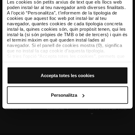
Les cookies són petits arxius de text que els llocs web
poden instal·lar al teu navegador amb diverses finalitats.
A l’opció “Personalitza”, t’informem de la tipologia de
cookies que aquest lloc web pot instal·lar al teu
TMB App
navegador, quantes cookies de cada tipologia concreta
Descarrega’t TMB App i compra els teus bitllets
instal·la, quines cookies són, quin propòsit tenen, qui les
instal·la (si són pròpies de TMB o bé de tercers) i quin és
el termini màxim en què queden instal·lades al
App Store
Google Play
navegador. Si el panell de cookies mostra (0), significa
que no instal·la cap cookie d’aquesta tipologia.
Si tries l’opció “Accepta totes les cookies”, permets que
totes aquestes cookies s’instal·lin al teu navegador.
El selector que es troba a la dreta de cada tipologia de
cookies permet indicar si vols que s’instal·lin o no les
Accepta totes les cookies
cookies d’aquella classe.
Un cop hagis marcat les teves preferències, has de fer
clic sobre “Selecciona i configura”. Així, s’instal·laran
només les cookies de la tipologia que hagis seleccionat
Personalitza
prèviament. Et suggerim que seleccionis les cookies de
personalització, perquè permeten recordar les teves
Coneix-nos
Contacta
Altres webs de TMB
opcions de navegació (com ara l’idioma) i milloren la teva
experiència d’usuari.
Les cookies necessàries són imprescindibles per al
funcionament del web i, per tant, si no les acceptes, no
pots començar a navegar-hi. Només pots consultar la