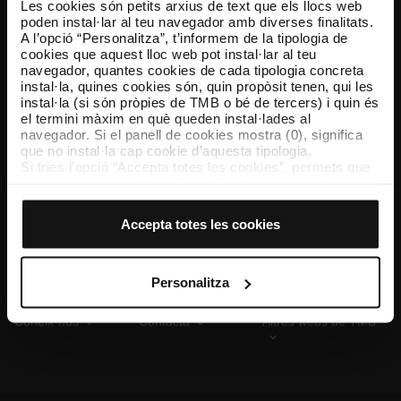
Les cookies són petits arxius de text que els llocs web
poden instal·lar al teu navegador amb diverses finalitats.
A l’opció “Personalitza”, t’informem de la tipologia de
cookies que aquest lloc web pot instal·lar al teu
TMB App
navegador, quantes cookies de cada tipologia concreta
Descarrega’t TMB App i compra els teus bitllets
instal·la, quines cookies són, quin propòsit tenen, qui les
instal·la (si són pròpies de TMB o bé de tercers) i quin és
el termini màxim en què queden instal·lades al
App Store
Google Play
navegador. Si el panell de cookies mostra (0), significa
que no instal·la cap cookie d’aquesta tipologia.
Si tries l’opció “Accepta totes les cookies”, permets que
totes aquestes cookies s’instal·lin al teu navegador.
El selector que es troba a la dreta de cada tipologia de
cookies permet indicar si vols que s’instal·lin o no les
Accepta totes les cookies
cookies d’aquella classe.
Un cop hagis marcat les teves preferències, has de fer
clic sobre “Selecciona i configura”. Així, s’instal·laran
només les cookies de la tipologia que hagis seleccionat
Personalitza
prèviament. Et suggerim que seleccionis les cookies de
personalització, perquè permeten recordar les teves
Coneix-nos
Contacta
Altres webs de TMB
opcions de navegació (com ara l’idioma) i milloren la teva
experiència d’usuari.
Les cookies necessàries són imprescindibles per al
funcionament del web i, per tant, si no les acceptes, no
pots començar a navegar-hi. Només pots consultar la