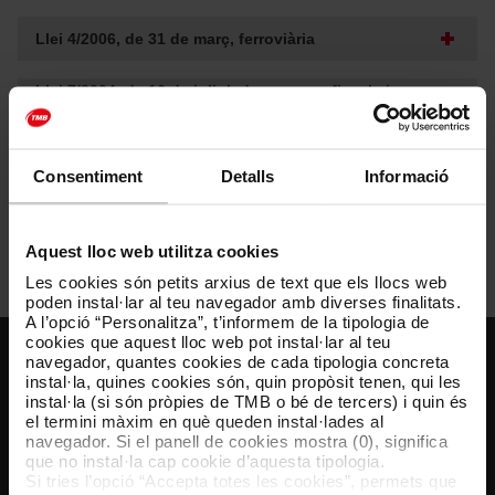
Llei 4/2006, de 31 de març, ferroviària
Llei 7/2004, de 16 de juliol, de mesures fiscals i
administratives
Llei 38/2015, de 29 de setembre, del sector ferroviari
Consentiment
Detalls
Informació
Ordenança metropolitana reguladora del sistema de
tarifació social del transport de l'Àrea Metropolitana
Aquest lloc web utilitza cookies
de Barcelona
Les cookies són petits arxius de text que els llocs web
poden instal·lar al teu navegador amb diverses finalitats.
A l’opció “Personalitza”, t’informem de la tipologia de
cookies que aquest lloc web pot instal·lar al teu
navegador, quantes cookies de cada tipologia concreta
Atenció al client
instal·la, quines cookies són, quin propòsit tenen, qui les
instal·la (si són pròpies de TMB o bé de tercers) i quin és
el termini màxim en què queden instal·lades al
Resol els teus dubtes
navegador. Si el panell de cookies mostra (0), significa
que no instal·la cap cookie d’aquesta tipologia.
Si tries l’opció “Accepta totes les cookies”, permets que
Segueix-nos