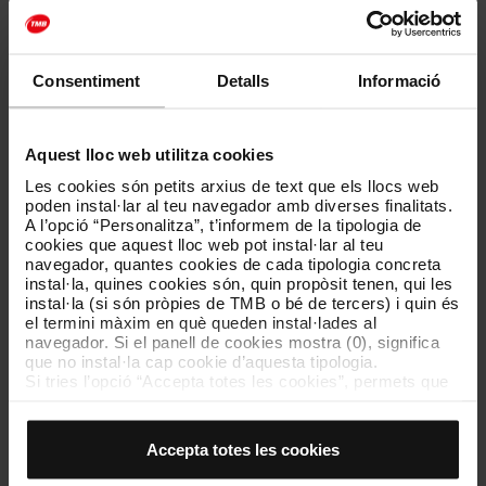
Nota informativa inici prova competències personals
- 2ª fase 10123, Borsa Personal Conducció 2026
(09/02/2026)
[PDF: 131 KB]
Consentiment
Detalls
Informació
Llista 1 resultats provisionals proves conducció
(realitzades entre els dies 26 gener i 5 febrer) 2ª
fase 10123, Borsa Personal Conducció 2026
(09/02/2026)
[PDF: 143 KB]
Aquest lloc web utilitza cookies
Les cookies són petits arxius de text que els llocs web
Nota informativa inici proves 2ª fase 10123, Borsa
poden instal·lar al teu navegador amb diverses finalitats.
Personal Conducció 2026 (20/01/2026)
[PDF: 129
A l’opció “Personalitza”, t’informem de la tipologia de
KB]
cookies que aquest lloc web pot instal·lar al teu
navegador, quantes cookies de cada tipologia concreta
Llista definitiva resultats 1ª fase 10123, Borsa
instal·la, quines cookies són, quin propòsit tenen, qui les
Personal Conducció 2026 (20/01/2026)
[PDF: 478
instal·la (si són pròpies de TMB o bé de tercers) i quin és
KB]
el termini màxim en què queden instal·lades al
navegador. Si el panell de cookies mostra (0), significa
Llista provisional resultats 1ª fase 10123, Borsa
que no instal·la cap cookie d’aquesta tipologia.
Personal Conducció 2026 (15/01/2026)
[PDF: 477
Si tries l’opció “Accepta totes les cookies”, permets que
KB]
totes aquestes cookies s’instal·lin al teu navegador.
El selector que es troba a la dreta de cada tipologia de
cookies permet indicar si vols que s’instal·lin o no les
Instruccions per les persones admeses a la 1ª fase
Accepta totes les cookies
cookies d’aquella classe.
de proves 10123, Borsa Personal Conducció 2026
Un cop hagis marcat les teves preferències, has de fer
(12/12/2025)
[PDF: 369 KB]