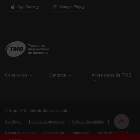
App Store
Google Play
Coneix-nos
Contacta
Altres webs de TMB
© Grup TMB - Tots els drets reservats
Avís legal
Política de privadesa
Política de cookies
Gestor de cookies
Accessibilitat
Mapa web
Webs d'interès