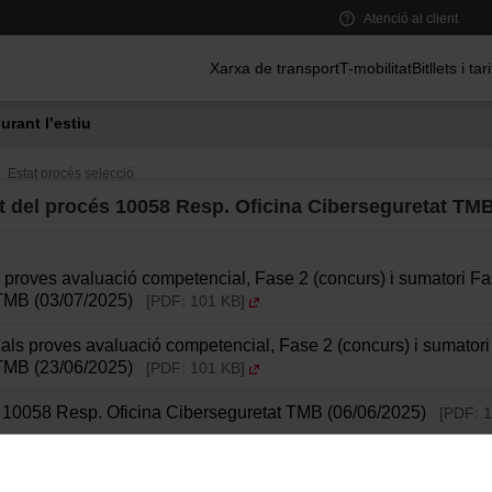
Atenció al client
Menú principal
Xarxa de transport
T-mobilitat
Bitllets i tar
urant l’estiu
Estat procés selecció
 del procés 10058 Resp. Oficina Ciberseguretat TM
ius proves avaluació competencial, Fase 2 (concurs) i sumatori 
 TMB (03/07/2025)
[PDF: 101 KB]
ionals proves avaluació competencial, Fase 2 (concurs) i sumato
 TMB (23/06/2025)
[PDF: 101 KB]
s 10058 Resp. Oficina Ciberseguretat TMB (06/06/2025)
[PDF: 1
ius proves teòrica-pràctica 10058 Resp. Oficina Ciberseguretat 