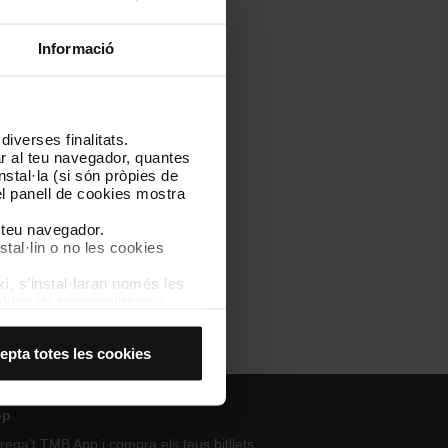
at TMB (28/05/2025)
[PDF: 78
Informació
133 KB]
erseguretat TMB
iverses finalitats.
lar al teu navegador, quantes
nstal·la (si són pròpies de
iberseguretat TMB
el panell de cookies mostra
l teu navegador.
stal·lin o no les cookies
í, s’instal·laran només les
kies de personalització,
 experiència d’usuari.
es acceptes, no pots
epta totes les cookies
es anant a l’opció “Gestor
pp
ega’t TMB App i compra els teus bitllets