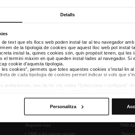
ionals proves teòrica-pràctica 10058 Resp. Oficina Ciberseguret
Detalls
s 10058 Resp. Oficina Ciberseguretat TMB (16/05/2025)
[PDF: 
kies
rsones participants admeses i excloses 10058 Resp. Oficina Cib
 de text que els llocs web poden instal·lar al teu navegador amb d
KB]
nformem de la tipologia de cookies que aquest lloc web pot instal·
reta instal·la, quines cookies són, quin propòsit tenen, qui les i
ersones participants admeses i excloses 10058 Resp. Oficina C
és el termini màxim en què queden instal·lades al navegador. Si 
 KB]
a cap cookie d’aquesta tipologia.
es les cookies”, permets que totes aquestes cookies s’instal·lin a
dreta de cada tipologia de cookies permet indicar si vols que s’in
ia 10058 Resp. Oficina Ciberseguretat TMB
[PDF: 275 KB]
 preferències, has de fer clic sobre “Selecciona i configura”. Aix
agis seleccionat prèviament. Et suggerim que seleccionis les coo
teves opcions de navegació (com ara l’idioma) i milloren la teva
mprescindibles per al funcionament del web i, per tant, si no l
Personalitza
Acc
s pots consultar la nostra
Política de cookies
.
vegació en aquest web, pots modificar la teva selecció de cooki
menú de la part inferior del web.
Segueix-nos
TMB A
TMB a les xarxes socials
Descarr