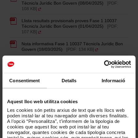
Tècnic/a Jurídic Bon Govern (08/04/2025)
[PDF:
108 KB]
Llista resultats provisionals proves Fase 1 10037
Tècnic/a Jurídic Bon Govern (01/04/2025)
[PDF:
107 KB]
Nota informativa Fase 1 10037 Tècnic/a Jurídic Bon
Govern (18/03/2025)
[PDF: 134 KB]
Llista definitiva de persones participants admeses i
excloses 10037 Tècnic/a Jurídic Bon Govern
(04/03/2025)
[PDF: 135 KB]
Consentiment
Detalls
Informació
Llista provisional de persones participants admeses i
excloses 10037 Tècnic/a Jurídic Bon Govern
(24/02/2025)
[PDF: 183 KB]
Aquest lloc web utilitza cookies
Bases de la convocatòria 10037 Tècnic/a Jurídic Bon
Les cookies són petits arxius de text que els llocs web
Govern
[PDF: 283 KB]
poden instal·lar al teu navegador amb diverses finalitats.
A l’opció “Personalitza”, t’informem de la tipologia de
cookies que aquest lloc web pot instal·lar al teu
navegador, quantes cookies de cada tipologia concreta
instal·la, quines cookies són, quin propòsit tenen, qui les