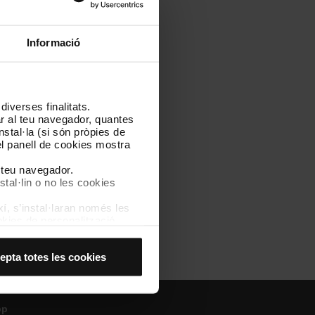
3/01/2025)
[PDF: 134 KB]
Informació
emes Digitals de Veu i
iverses finalitats.
 Digitals de Veu i Dades
lar al teu navegador, quantes
nstal·la (si són pròpies de
el panell de cookies mostra
es Digitals de Veu i Dades
l teu navegador.
stal·lin o no les cookies
 KB]
í, s’instal·laran només les
kies de personalització,
 experiència d’usuari.
es acceptes, no pots
epta totes les cookies
es anant a l’opció “Gestor
pp