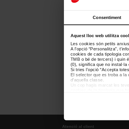
Veu i Dades (06/02/202
Nota convocatòria prov
Consentiment
Llista definitiva final 
Dades (23/01/2025)
[P
Aquest lloc web utilitza coo
Les cookies són petits arxius
Llista definitiva de pe
A l’opció “Personalitza”, t’i
(17/01/2025)
[PDF: 93 
cookies de cada tipologia conc
TMB o bé de tercers) i quin 
Llista provisional de p
(0), significa que no instal·l
(13/01/2025)
[PDF: 141
Si tries l’opció “Accepta tot
El selector que es troba a la 
Bases de la convocatòri
d’aquella classe.
Un cop hagis marcat les teves
cookies de la tipologia que h
perquè permeten recordar les 
Les cookies necessàries són i
començar a navegar-hi. Nomé
En qualsevol moment de la na
de cookies”, que trobaràs al 
Atenció al client