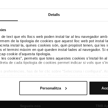
5)
[PDF: 88 KB]
es Fase 1 10005 Operari/a Sistemes Digitals de Veu i Dades (2
Detalls
de persones participants admeses i excloses 10005 Operari/a Sist
DF: 93 KB]
kies
 de text que els llocs web poden instal·lar al teu navegador amb d
rsones participants admeses i excloses 10005 Operari/a Sistemes
nformem de la tipologia de cookies que aquest lloc web pot instal·
KB]
reta instal·la, quines cookies són, quin propòsit tenen, qui les i
és el termini màxim en què queden instal·lades al navegador. Si 
ersones participants admeses i excloses 10005 Operari/a Sistem
a cap cookie d’aquesta tipologia.
 KB]
es les cookies”, permets que totes aquestes cookies s’instal·lin a
dreta de cada tipologia de cookies permet indicar si vols que s’in
a 10005 Operari/a Sistemes Digitals de Veu i Dades
[PDF: 282
 preferències, has de fer clic sobre “Selecciona i configura”. Aix
agis seleccionat prèviament. Et suggerim que seleccionis les coo
teves opcions de navegació (com ara l’idioma) i milloren la teva
mprescindibles per al funcionament del web i, per tant, si no l
Personalitza
Acc
s pots consultar la nostra
Política de cookies
.
vegació en aquest web, pots modificar la teva selecció de cooki
menú de la part inferior del web.
Segueix-nos
TMB A