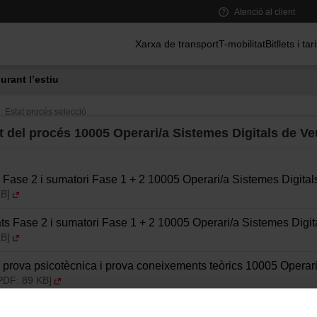
Atenció al client
Menú principal
Xarxa de transport
T-mobilitat
Bitllets i tar
urant l’estiu
Estat procés selecció
 del procés 10005 Operari/a Sistemes Digitals de Ve
ats Fase 2 i sumatori Fase 1 + 2 10005 Operari/a Sistemes Digita
KB]
tats Fase 2 i sumatori Fase 1 + 2 10005 Operari/a Sistemes Digi
KB]
ats prova psicotècnica i prova coneixements teòrics 10005 Operar
PDF: 89 KB]
tats prova psicotècnica i prova coneixements teòrics 10005 Oper