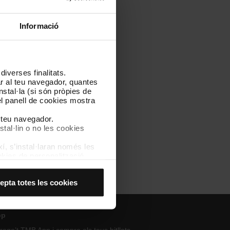
Informació
iverses finalitats.
nt a continuació.
lar al teu navegador, quantes
nstal·la (si són pròpies de
el panell de cookies mostra
es estratègics a la Xarxa de
l teu navegador.
stal·lin o no les cookies
í, s’instal·laran només les
kies de personalització,
 experiència d’usuari.
es acceptes, no pots
epta totes les cookies
es anant a l’opció “Gestor
pp