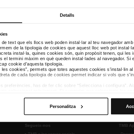
Metropolità de Barcelona (en endavant, FMB).
Detalls
Requisits
kies
 de text que els llocs web poden instal·lar al teu navegador amb d
Consultar les bases de la convocatòria en el pdf adju
nformem de la tipologia de cookies que aquest lloc web pot instal·
reta instal·la, quines cookies són, quin propòsit tenen, qui les i
és el termini màxim en què queden instal·lades al navegador. Si 
a cap cookie d’aquesta tipologia.
Bases mèrits 025-M-2022 Tècnic/a de project
es les cookies”, permets que totes aquestes cookies s’instal·lin a
Metro
[PDF: 428 KB]
dreta de cada tipologia de cookies permet indicar si vols que s’in
 preferències, has de fer clic sobre “Selecciona i configura”. Aix
agis seleccionat prèviament. Et suggerim que seleccionis les coo
teves opcions de navegació (com ara l’idioma) i milloren la teva
mprescindibles per al funcionament del web i, per tant, si no l
Personalitza
Acc
s pots consultar la nostra
Política de cookies
.
vegació en aquest web, pots modificar la teva selecció de cooki
menú de la part inferior del web.
Segueix-nos
TMB A