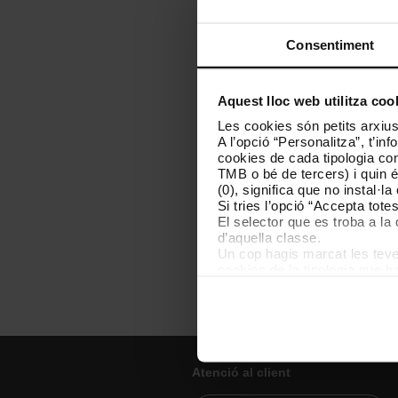
Consentiment
Aquest lloc web utilitza coo
Les cookies són petits arxius
A l’opció “Personalitza”, t’i
cookies de cada tipologia conc
TMB o bé de tercers) i quin 
(0), significa que no instal·l
Si tries l’opció “Accepta tot
El selector que es troba a la 
d’aquella classe.
Un cop hagis marcat les teves
cookies de la tipologia que h
perquè permeten recordar les 
Les cookies necessàries són i
començar a navegar-hi. Nomé
En qualsevol moment de la na
de cookies”, que trobaràs al 
Atenció al client