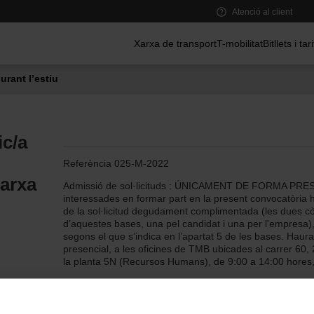
Atenció al client
Menú principal
Xarxa de transport
T-mobilitat
Bitllets i tar
urant l’estiu
c/a
Referència 025-M-2022
Xarxa
Admissió de sol·licituds : ÚNICAMENT DE FORMA PRE
interessades en formar part en la present convocatòria
de la sol·licitud degudament complimentada (les dues còp
d’aquestes bases, una pel candidat i una per l'empresa),
segons el que s’indica en l’apartat 5 de les bases. Hau
presencial, a les oficines de TMB ubicades al carrer 60,
la planta 5N (Recursos Humans), de 9:00 a 14:00 hores,
L’objecte de la present convocatòria és la realització d’u
cobertura, amb caràcter indefinit, de 2 places de Tècnic/
Xarxa de Metro amb categoria de Tècnic agregat G, per a